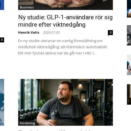
Business
Ny studie: GLP-1-användare rör sig
mindre efter viktnedgång
Henrik Valis
-
2026-07-03
0
0
En ny studie utmanar en vanlig föreställning om
medicinsk viktnedgång: att människor automatiskt
blir mer fysiskt aktiva när de går ner i vikt. I...
Forskning