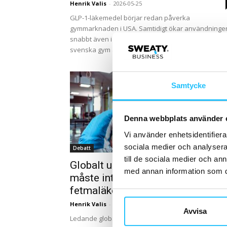
Henrik Valis
-
2026-05-25
GLP-1-läkemedel börjar redan påverka
gymmarknaden i USA. Samtidigt ökar användninge
snabbt även i Sverige – och frågan är hur redo
svenska gym är för...
Samtycke
Denna webbplats använder 
Vi använder enhetsidentifierar
sociala medier och analysera 
Debatt
till de sociala medier och a
Globalt upprop: Träning och kost
med annan information som du 
måste integreras med nya
fetmaläkemedel
Henrik Valis
-
2026-04-01
Avvisa
Ledande globala organisationer inom hälsa och