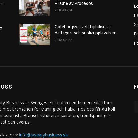
 –
PEOne av Procedos
L
2018-08-24
H
Gr
Göteborgsvarvet digitaliserar
tt
deltagar- och publikupplevelsen
P
2018-02-22
Pe
 OSS
F
ty Business är Sveriges enda oberoende medieplattform
ad mot branschen för träning och hälsa. Hos oss får du koll
enaste nytt. Branschnyheter, inspiration, trendspaningar
ast och events.
akta oss:
info@sweatybusiness.se