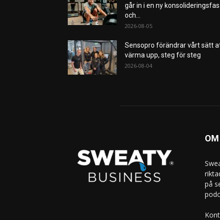
går in i en ny konsolideringsfas
och...
2026-08-05
Sensopro förändrar vårt sätt a
värma upp, steg för steg
2026-08-04
OM
Swea
rikt
på s
podc
Kont