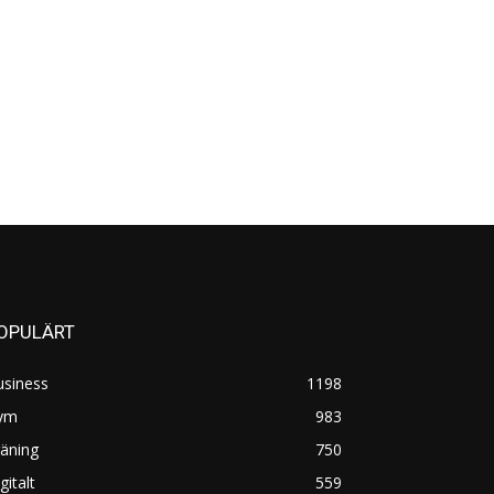
OPULÄRT
usiness
1198
ym
983
äning
750
gitalt
559