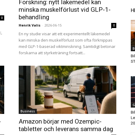
Forskning: nytt läkemedel kan
minska muskelförlust vid GLP-1-
H
behandling
0
Henrik Valis
-
2026-06-15
0
c,
En ny studie visar att ett experimentellt läkemedel
kan minska den muskelförlust som ofta förknippas
med GLP-1-baserad viktminskning. Samtidigt betonar
B
forskarna att styrketräning fortsatt...
Bi
ST
G
Business
Bi
Le
-
Amazon börjar med Ozempic-
20
tabletter och leverans samma dag