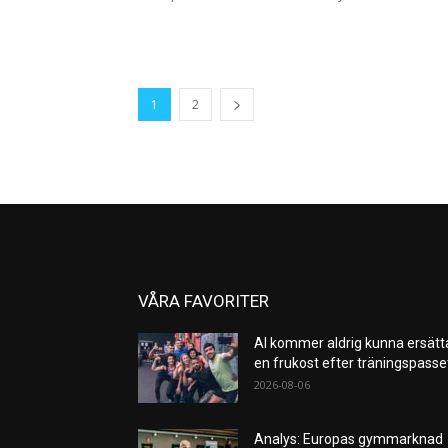
1
2
VÅRA FAVORITER
AI kommer aldrig kunna ersätt
en frukost efter träningspass
2026-08-06
Analys: Europas gymmarknad