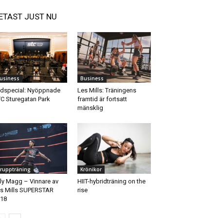
ETAST JUST NU
usiness
Business
ldspecial: Nyöppnade
Les Mills: Träningens
C Sturegatan Park
framtid är fortsatt
mänsklig
ruppträning
Krönikor
lly Magg – Vinnare av
HIIT-hybridträning on the
s Mills SUPERSTAR
rise
18