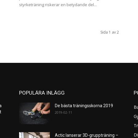
styrketräning riskerar en betydande del...
Sida 1 av 2
POPULÄRA INLÄGG
P
a
De bästa träningsskorna 2019
B
et
2019-02-11
G
Tr
Di
Actic lanserar 3D-gruppträning –