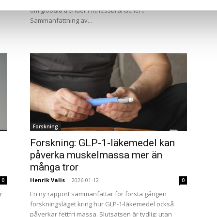
insikterna från WiseNetworks senaste webbinarium
om globala trender i fitnessbranschen.
Sammanfattning av...
Forskning
Forskning: GLP-1-läkemedel kan
påverka muskelmassa mer än
många tror
Henrik Valis
-
2026-01-12
0
0
r
En ny rapport sammanfattar för första gången
forskningsläget kring hur GLP-1-läkemedel också
påverkar fettfri massa. Slutsatsen är tydlig: utan