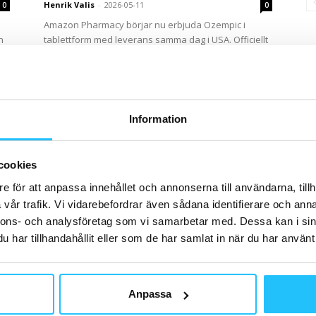
Henrik Valis
-
2026-05-11
0
0
Amazon Pharmacy börjar nu erbjuda Ozempic i
n
tablettform med leverans samma dag i USA. Officiellt
handlar satsningen om diabetes – men utvecklingen
visar också...
Information
cookies
e för att anpassa innehållet och annonserna till användarna, tillh
vår trafik. Vi vidarebefordrar även sådana identifierare och anna
Business
nnons- och analysföretag som vi samarbetar med. Dessa kan i sin
Fitnessbranschen 2026: trenderna
har tillhandahållit eller som de har samlat in när du har använt 
som formar nästa fas
Henrik Valis
-
2026-03-26
0
0
Från teknik och beteendeförändring till nya
Anpassa
affärsmodeller och kundbehov. Här är de viktigaste