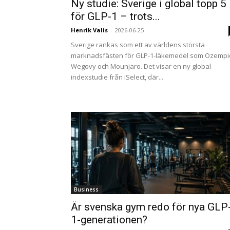
Ny studie: Sverige i global topp 5
för GLP-1 – trots...
Henrik Valis
-
2026-06-25
Sverige rankas som ett av världens största
marknadsfästen för GLP-1-läkemedel som Ozempi
Wegovy och Mounjaro. Det visar en ny global
indexstudie från iSelect, där...
Business
Är svenska gym redo för nya GLP
1-generationen?