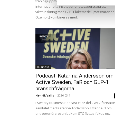
träning uppmanar nu regeringar, vårdgivare och
internationella institutioner att säkerställa att
viktminskning med GLP-1-läkemedel (motsvarande
Ozempic) kombineras med...
Business
Podcast: Katarina Andersson om
Active Sweden, FaR och GLP-1 –
branschfrågorna...
Henrik Valis
-
2026-03-11
I Sweaty Business Podcast #186 del 2 av 2 fortsätte
samtalet med Katarina Andersson. Efter del 1 om
entreprenörsresan bakom STC flyttas fokus nu...