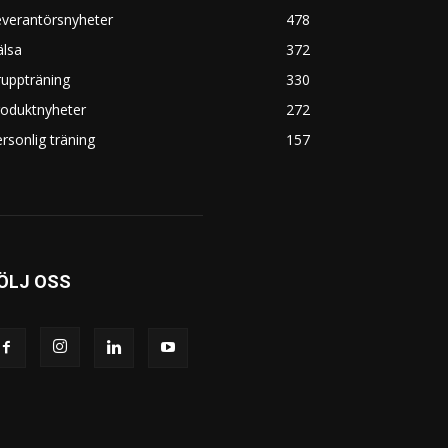
everantörsnyheter
478
älsa
372
uppträning
330
roduktnyheter
272
rsonlig träning
157
ÖLJ OSS