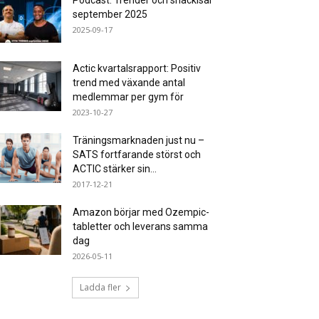
Podcast: Trender och snackisar
september 2025
2025-09-17
Actic kvartalsrapport: Positiv
trend med växande antal
medlemmar per gym för
2023-10-27
Träningsmarknaden just nu –
SATS fortfarande störst och
ACTIC stärker sin...
2017-12-21
Amazon börjar med Ozempic-
tabletter och leverans samma
dag
2026-05-11
Ladda fler