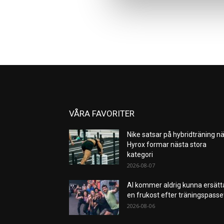
VÅRA FAVORITER
Nike satsar på hybridträning nä
Hyrox formar nästa stora
kategori
2026-08-07
AI kommer aldrig kunna ersätt
en frukost efter träningspass
2026-08-06