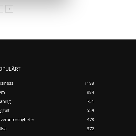
OPULÄRT
usiness
1198
ym
984
äning
751
gitalt
559
everantörsnyheter
478
älsa
372