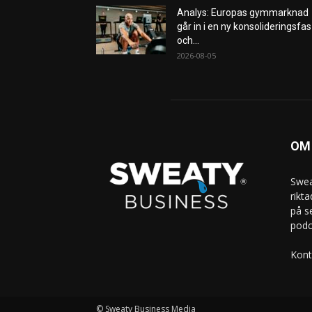
Analys: Europas gymmarknad
går in i en ny konsolideringsfas
och...
2026-08-05
OM
Swea
rikt
på s
podc
Kont
© Sweaty Business Media