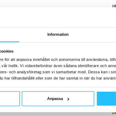
H
Information
B
MB
Bi
cookies
– 
e för att anpassa innehållet och annonserna till användarna, tillh
br
ak
vår trafik. Vi vidarebefordrar även sådana identifierare och anna
nnons- och analysföretag som vi samarbetar med. Dessa kan i sin
har tillhandahållit eller som de har samlat in när du har använt 
B
Anpassa
Ac
an
på