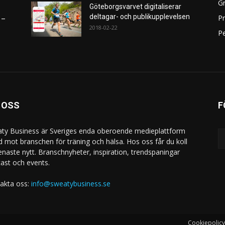
Gr
Göteborgsvarvet digitaliserar
deltagar- och publikupplevelsen
P
 –
2018-02-22
Pe
 OSS
F
ty Business är Sveriges enda oberoende medieplattform
ad mot branschen för träning och hälsa. Hos oss får du koll
enaste nytt. Branschnyheter, inspiration, trendspaningar
ast och events.
akta oss:
info@sweatybusiness.se
Cookiepolicy