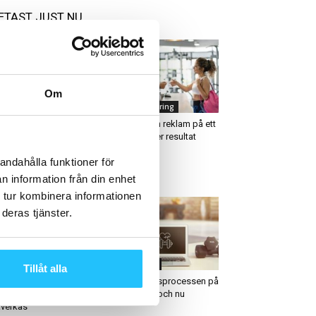
ETAST JUST NU
Om
usiness
Marknadsföring
M-konferensen 2025:
Utforma din reklam på ett
g Boss-formatet tillbaka
sätt som ger resultat
exklusivt för
andahålla funktioner för
anschens största
törer
n information från din enhet
 tur kombinera informationen
deras tjänster.
usiness
Försäljning
Tillåt alla
tic aktiverar varsel – 80
Försäljningsprocessen på
ställda i Sverige
gym – förr och nu
verkas