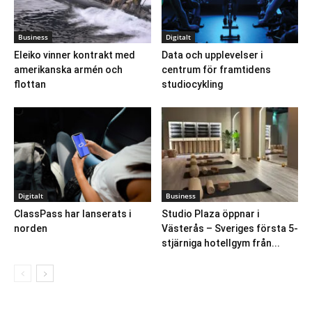
Business
Digitalt
Eleiko vinner kontrakt med
Data och upplevelser i
amerikanska armén och
centrum för framtidens
flottan
studiocykling
Digitalt
Business
ClassPass har lanserats i
Studio Plaza öppnar i
norden
Västerås – Sveriges första 5-
stjärniga hotellgym från...