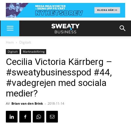
Hem
Digitalt
Digitalt
Marknadsföring
Cecilia Victoria Kärrberg –
#sweatybusinesspod #44,
#vadegrejen med sociala
medier?
AV
Brian van den Brink
-
2018-11-14