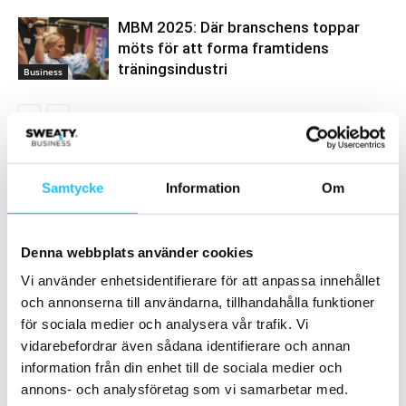
MBM 2025: Där branschens toppar
möts för att forma framtidens
träningsindustri
Business
Samarbete
Samtycke
Information
Om
- Annons -
Denna webbplats använder cookies
MEST POPULÄRA
Vi använder enhetsidentifierare för att anpassa innehållet
och annonserna till användarna, tillhandahålla funktioner
Peloton säger upp 400 anställda och söker
för sociala medier och analysera vår trafik. Vi
ny vd
vidarebefordrar även sådana identifierare och annan
2024-05-02
information från din enhet till de sociala medier och
annons- och analysföretag som vi samarbetar med.
Trygga Fitness i Kristianstad invigde tre