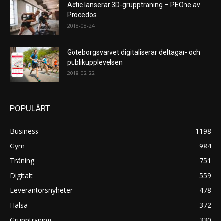
Actic lanserar 3D-gruppträning – PEOne av
Procedos
2018-08-24
Göteborgsvarvet digitaliserar deltagar- och
publikupplevelsen
2018-02-22
POPULÄRT
Business
1198
Gym
984
Träning
751
Digitalt
559
Leverantörsnyheter
478
Hälsa
372
Gruppträning
330