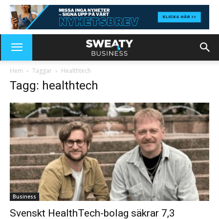
Hem
Taggar
Healthtech
Tagg: healthtech
Business
Svenskt HealthTech-bolag säkrar 7,3