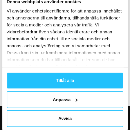
PureGym ökar takten på den
Gymleco får ett eget hinder på
Denna webbplats använder cookies
amerikanska marknaden –
Tough Viking i Norden
Vi använder enhetsidentifierare för att anpassa innehållet
köper upp Blink...
och annonserna till användarna, tillhandahålla funktioner
för sociala medier och analysera vår trafik. Vi
vidarebefordrar även sådana identifierare och annan
information från din enhet till de sociala medier och
annons- och analysföretag som vi samarbetar med.
Dessa kan i sin tur kombinera informationen med annan
Produktnyheter
Gym
information som du har tillhandahållit eller som de har
RAD – Alla produkter du
Eleiko introducerar nya
samlat in när du har använt deras tjänster.
behöver för självmassage
skivstången Hybrid Bar — en
hybridstång för flexibel...
Tillåt alla
Anpassa
Avvisa
VÅRA FAVORITER