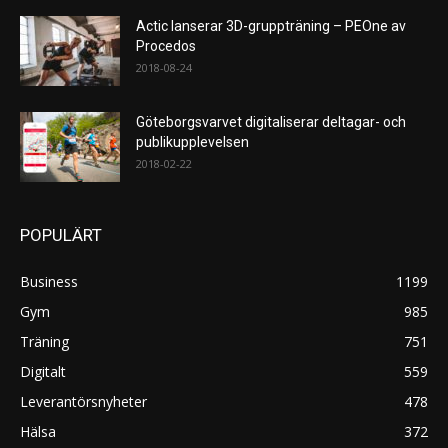
Actic lanserar 3D-gruppträning – PEOne av
Procedos
2018-08-24
Göteborgsvarvet digitaliserar deltagar- och
publikupplevelsen
2018-02-22
POPULÄRT
Business
1199
Gym
985
Träning
751
Digitalt
559
Leverantörsnyheter
478
Hälsa
372