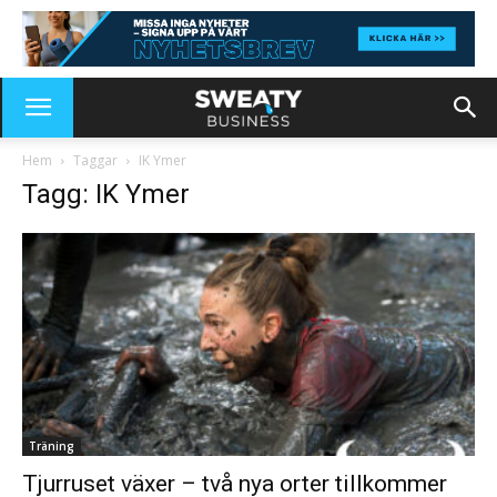
Hem
Taggar
IK Ymer
Tagg: IK Ymer
Träning
Tjurruset växer – två nya orter tillkommer