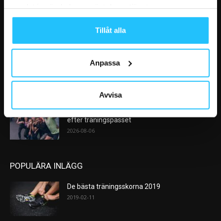
samlat in när du har använt deras tjänster.
Efter rekordåren: Träningsmarknaden går in i
en ny fas – medlemslojalitet...
Tillåt alla
2026-08-10
Anpassa
Nike satsar på hybridträning när Hyrox formar
nästa stora kategori
2026-08-07
Avvisa
AI kommer aldrig kunna ersätta en frukost
efter träningspasset
2026-08-06
POPULÄRA INLÄGG
De bästa träningsskorna 2019
2019-02-11