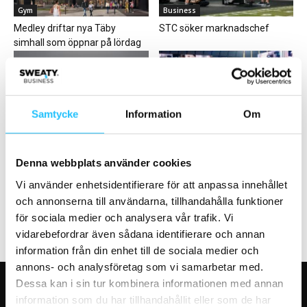
Gym
Business
Medley driftar nya Täby
STC söker marknadschef
simhall som öppnar på lördag
Samtycke
Information
Om
Gym
Business
Casall PRO rapporterar om
Beachbody byter namn till
Denna webbplats använder cookies
rekordförsäljning av Matrix
BODi
konditionsmaskiner
Vi använder enhetsidentifierare för att anpassa innehållet
och annonserna till användarna, tillhandahålla funktioner
för sociala medier och analysera vår trafik. Vi
vidarebefordrar även sådana identifierare och annan
information från din enhet till de sociala medier och
annons- och analysföretag som vi samarbetar med.
Dessa kan i sin tur kombinera informationen med annan
VÅRA FAVORITER
information som du har tillhandahållit eller som de har