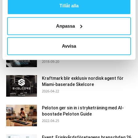
Tillåt alla
- Annons -
Anpassa
MEST POPULÄRA
Avvisa
SAFE Education förvärvar
utbildningsföretaget Sports Club Education
2018-09-20
Kraftmark blir exklusiv nordisk agent för
Miami-baserade Skelcore
2026-04-22
Peloton ger sin in i stryketräning med AI-
boostade Peloton Guide
2022-04-25
Event: Friskvårdsföretagens branschdag 26