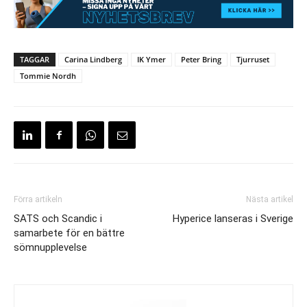
TAGGAR
Carina Lindberg
IK Ymer
Peter Bring
Tjurruset
Tommie Nordh
Förra artikeln
Nästa artikel
SATS och Scandic i
Hyperice lanseras i Sverige
samarbete för en bättre
sömnupplevelse