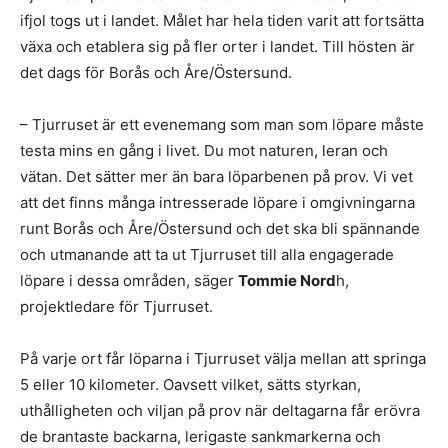
ifjol togs ut i landet. Målet har hela tiden varit att fortsätta
växa och etablera sig på fler orter i landet. Till hösten är
det dags för Borås och Åre/Östersund.
– Tjurruset är ett evenemang som man som löpare måste
testa mins en gång i livet. Du mot naturen, leran och
vätan. Det sätter mer än bara löparbenen på prov. Vi vet
att det finns många intresserade löpare i omgivningarna
runt Borås och Åre/Östersund och det ska bli spännande
och utmanande att ta ut Tjurruset till alla engagerade
löpare i dessa områden, säger
Tommie Nord
h,
projektledare för Tjurruset.
På varje ort får löparna i Tjurruset välja mellan att springa
5 eller 10 kilometer. Oavsett vilket, sätts styrkan,
uthålligheten och viljan på prov när deltagarna får erövra
de brantaste backarna, lerigaste sankmarkerna och