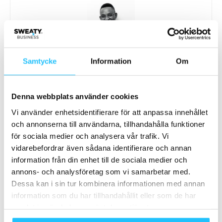
Brian van den Brink
Samtycke
Information
Om
Denna webbplats använder cookies
Vi använder enhetsidentifierare för att anpassa innehållet
Relaterade artiklar
Mer av samma författare
och annonserna till användarna, tillhandahålla funktioner
för sociala medier och analysera vår trafik. Vi
Stockholm Halvmarathon och andra
vidarebefordrar även sådana identifierare och annan
motionslopp blir gratis för alla under
information från din enhet till de sociala medier och
20
Träning
annons- och analysföretag som vi samarbetar med.
Dessa kan i sin tur kombinera informationen med annan
information som du har tillhandahållit eller som de har
samlat in när du har använt deras tjänster.
Samarbete