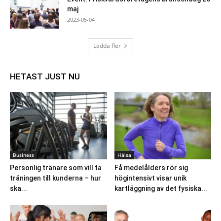
maj
2023-05-04
Ladda fler
HETAST JUST NU
Business
Hälsa
Personlig tränare som vill ta
Få medelålders rör sig
träningen till kunderna – hur
högintensivt visar unik
ska...
kartläggning av det fysiska...