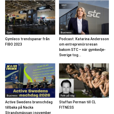
Gym
Business
Gymleco trendspanar från
Podcast: Katarina Andersson
FIBO 2023
om entreprenörsresan
bakom STC – när gymkedje-
Sverige tog...
Business
Folk på väg
Active Swedens branschdag
Staffan Perman till CL
tillbaka på Nacka
FITNESS
Strandsmässan i november