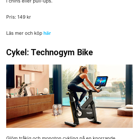
i chins eller pull-ups.
Pris: 149 kr
Läs mer och köp
här
Cykel: Technogym Bike
Glöm tråkig och monoton cykling på en knorrande