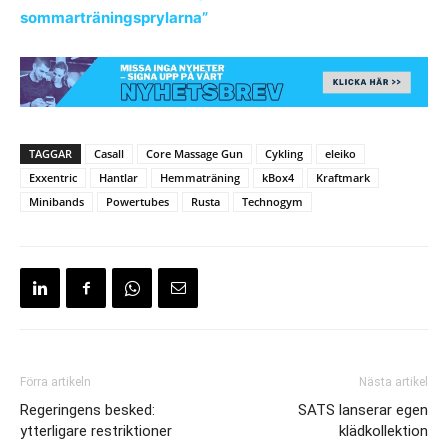
sommarträningsprylarna”
TAGGAR
Casall
Core Massage Gun
Cykling
eleiko
Exxentric
Hantlar
Hemmaträning
kBox4
Kraftmark
Minibands
Powertubes
Rusta
Technogym
Förra artikeln
Nästa artikel
Regeringens besked:
SATS lanserar egen
ytterligare restriktioner
klädkollektion