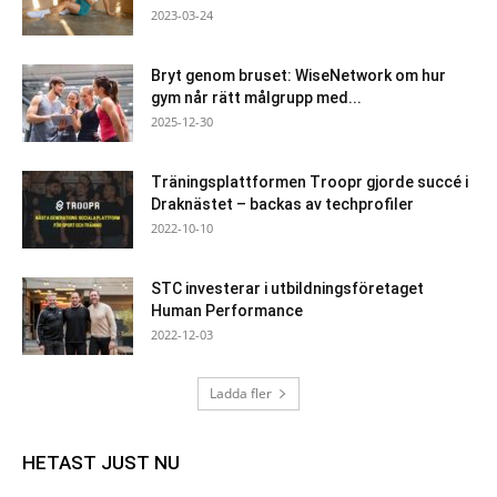
2023-03-24
Bryt genom bruset: WiseNetwork om hur
gym når rätt målgrupp med...
2025-12-30
Träningsplattformen Troopr gjorde succé i
Draknästet – backas av techprofiler
2022-10-10
STC investerar i utbildningsföretaget
Human Performance
2022-12-03
Ladda fler
HETAST JUST NU