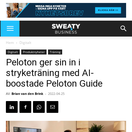
Hem
Digitalt
Digitalt
Produktnyheter
Träning
Peloton ger sin in i
stryketräning med AI-
boostade Peloton Guide
AV
Brian van den Brink
-
2022-04-25