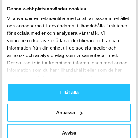
Denna webbplats använder cookies
Vi använder enhetsidentifierare för att anpassa innehållet
och annonserna till användarna, tillhandahålla funktioner
för sociala medier och analysera vår trafik. Vi
Relaterade artiklar
Mer av samma författare
vidarebefordrar även sådana identifierare och annan
information från din enhet till de sociala medier och
WHOOP tar klivet in i vården – ny
annons- och analysföretag som vi samarbetar med.
medicinsk satsning flyttar gränsen
Dessa kan i sin tur kombinera informationen med annan
mellan träning och hälsa
Business
information som du har tillhandahållit eller som de har
samlat in när du har använt deras tjänster.
EGYM och Wattbike integreras – VO2
max blir en del av Cardio BioAge
Tillåt alla
Digitalt
ABC Fitness köper AI-bolaget Replify
Anpassa
– stärker satsningen på nästa
generations affärssystem
Business
Avvisa