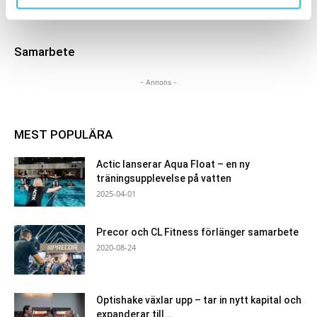
Samarbete
- Annons -
MEST POPULÄRA
Actic lanserar Aqua Float – en ny
träningsupplevelse på vatten
2025-04-01
Precor och CL Fitness förlänger samarbete
2020-08-24
Optishake växlar upp – tar in nytt kapital och
expanderar till...