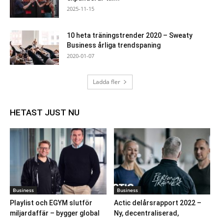
2025-11-15
10 heta träningstrender 2020 – Sweaty
Business årliga trendspaning
2020-01-07
Ladda fler
HETAST JUST NU
Business
Business
Playlist och EGYM slutför
Actic delårsrapport 2022 –
miljardaffär – bygger global
Ny, decentraliserad,