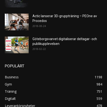
Actic lanserar 3D-gruppträning – PEOne av
Procedos
2018-08-24
Göteborgsvarvet digitaliserar deltagar- och
publikupplevelsen
2018-02-22
POPULÄRT
Business
1198
Gym
984
Träning
751
Digitalt
559
Leverantörsnyheter
478