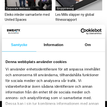
Corporate Wellness
Gruppträning
Eleiko inleder samarbete med
Les Mills släpper ny global
United Spaces
fitnessrapport
Samtycke
Information
Om
Hälsa
Business
Denna webbplats använder cookies
Replik: En PTs perspektiv på en
Milon lanserar Milon
PT-remiss
Intelligence – A.I. som
Vi använder enhetsidentifierare för att anpassa innehållet
optimerar träningen i realtid
och annonserna till användarna, tillhandahålla funktioner
för sociala medier och analysera vår trafik. Vi
vidarebefordrar även sådana identifierare och annan
information från din enhet till de sociala medier och
annons- och analysföretag som vi samarbetar med.
Dessa kan i sin tur kombinera informationen med annan