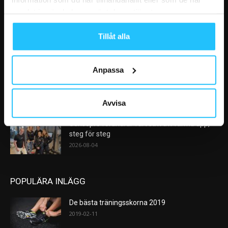
VÅRA FAVORITER
samlat in när du har använt deras tjänster.
AI kommer aldrig kunna ersätta en frukost
Tillåt alla
efter träningspasset
2026-08-06
Anpassa
Analys: Europas gymmarknad går in i en ny
konsolideringsfas – och...
2026-08-05
Avvisa
Sensopro förändrar vårt sätt att värma upp,
steg för steg
2026-08-04
POPULÄRA INLÄGG
De bästa träningsskorna 2019
2019-02-11