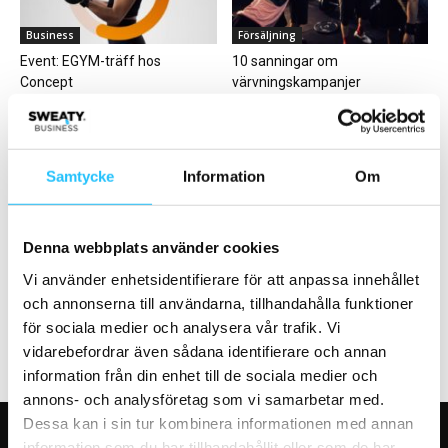
Business
Försäljning
Event: EGYM-träff hos
10 sanningar om
Concept
värvningskampanjer
Samtycke
Information
Om
Gym
Digitalt
Denna webbplats använder cookies
HYROX i samarbete med
ExorLive: Stärk det digitala
Vi använder enhetsidentifierare för att anpassa innehållet
Hyperice
erbjudandet under 2021
och annonserna till användarna, tillhandahålla funktioner
för sociala medier och analysera vår trafik. Vi
vidarebefordrar även sådana identifierare och annan
information från din enhet till de sociala medier och
annons- och analysföretag som vi samarbetar med.
Dessa kan i sin tur kombinera informationen med annan
information som du har tillhandahållit eller som de har