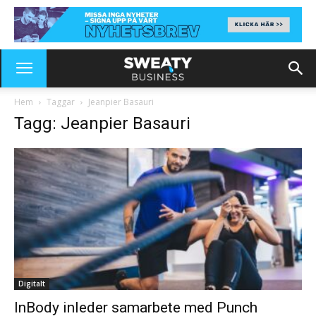
Hem
Taggar
Jeanpier Basauri
Tagg: Jeanpier Basauri
Digitalt
InBody inleder samarbete med Punch