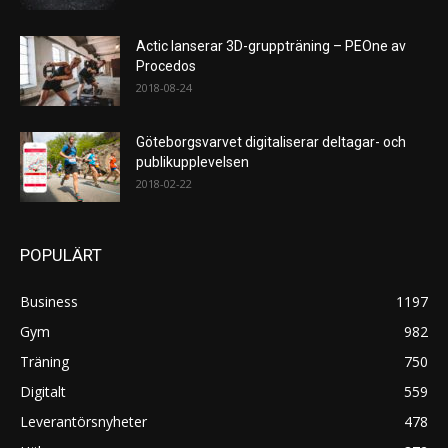
Actic lanserar 3D-gruppträning – PEOne av
Procedos
2018-08-24
Göteborgsvarvet digitaliserar deltagar- och
publikupplevelsen
2018-02-22
POPULÄRT
Business
1197
Gym
982
Träning
750
Digitalt
559
Leverantörsnyheter
478