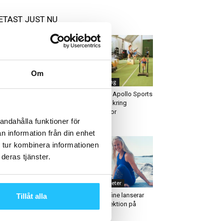
ETAST JUST NU
Om
usiness
Gruppträning
tness Brands samlar
HYROX och Apollo Sports
rksamheten i ny
teamar upp kring
ljöcertifierad
träninsgresor
läggning i Västerås
andahålla funktioner för
n information från din enhet
 tur kombinera informationen
deras tjänster.
usiness
Produktnyheter
dcast: WeSports Group
Yoga-Josefine lanserar
Tillåt alla
strategi,
hållbar kollektion på
treprenörskap och
Stadium