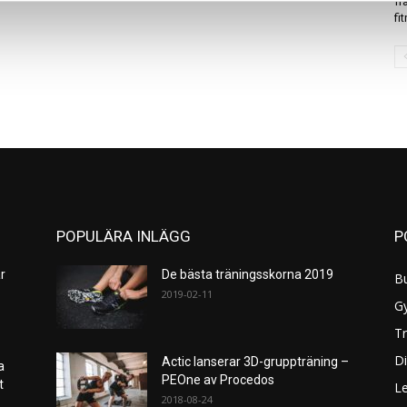
fr
fi
POPULÄRA INLÄGG
P
r
De bästa träningsskorna 2019
B
2019-02-11
G
Tr
Di
Actic lanserar 3D-gruppträning –
a
PEOne av Procedos
et
L
2018-08-24