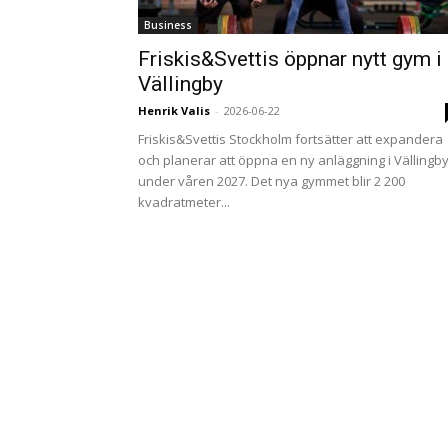
Business
Friskis&Svettis öppnar nytt gym i
Vällingby
Henrik Valis
-
2026-06-22
Friskis&Svettis Stockholm fortsätter att expandera
och planerar att öppna en ny anläggning i Vällingb
under våren 2027. Det nya gymmet blir 2 200
kvadratmeter...