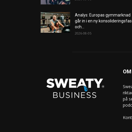
Analys: Europas gymmarknad
går in i en ny konsolideringsfas
och...
2026-08-05
OM
Swea
rikt
på s
podc
Kont