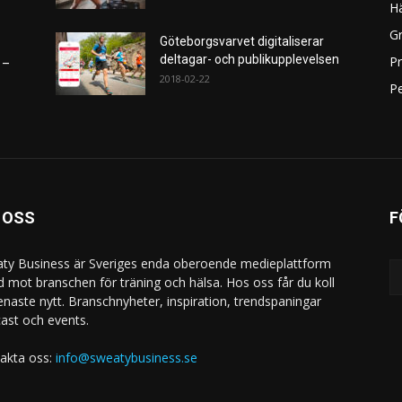
H
Gr
Göteborgsvarvet digitaliserar
deltagar- och publikupplevelsen
P
 –
2018-02-22
Pe
 OSS
F
ty Business är Sveriges enda oberoende medieplattform
ad mot branschen för träning och hälsa. Hos oss får du koll
enaste nytt. Branschnyheter, inspiration, trendspaningar
ast och events.
akta oss:
info@sweatybusiness.se