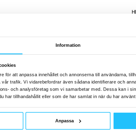
H
Information
B
Fi
ve
cookies
mi
an
e för att anpassa innehållet och annonserna till användarna, tillh
vår trafik. Vi vidarebefordrar även sådana identifierare och anna
nnons- och analysföretag som vi samarbetar med. Dessa kan i sin
har tillhandahållit eller som de har samlat in när du har använt 
B
Po
Anpassa
– 
en