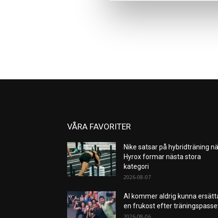
VÅRA FAVORITER
Nike satsar på hybridträning nä
Hyrox formar nästa stora
kategori
2026-08-07
AI kommer aldrig kunna ersätt
en frukost efter träningspass
2026-08-06