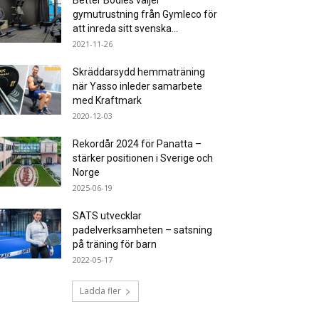
Better Bodies väljer
gymutrustning från Gymleco för
att inreda sitt svenska...
2021-11-26
Skräddarsydd hemmaträning
när Yasso inleder samarbete
med Kraftmark
2020-12-03
Rekordår 2024 för Panatta –
stärker positionen i Sverige och
Norge
2025-06-19
SATS utvecklar
padelverksamheten – satsning
på träning för barn
2022-05-17
Ladda fler