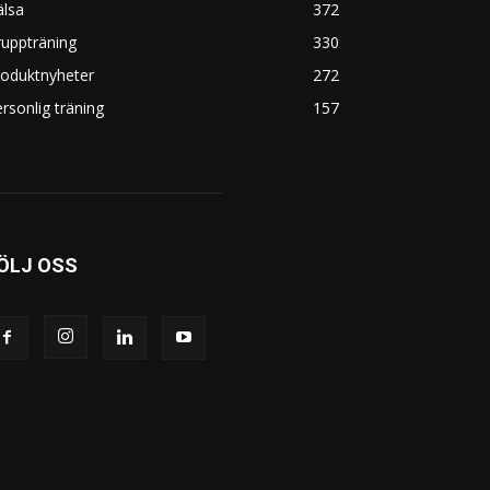
älsa
372
uppträning
330
roduktnyheter
272
rsonlig träning
157
ÖLJ OSS