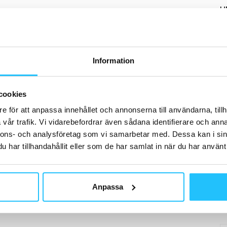
H
Information
B
Fi
cookies
sk
SA
e för att anpassa innehållet och annonserna till användarna, tillh
vår trafik. Vi vidarebefordrar även sådana identifierare och anna
nnons- och analysföretag som vi samarbetar med. Dessa kan i sin
har tillhandahållit eller som de har samlat in när du har använt 
B
Så
Anpassa
st
tr
CT