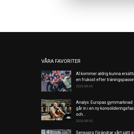
VÅRA FAVORITER
AI kommer aldrig kunna ersätt
en frukost efter träningspass
2026-08-06
Analys: Europas gymmarknad
går in i en ny konsolideringsfas
och...
2026-08-05
Sensopro förändrar vårt sätt a