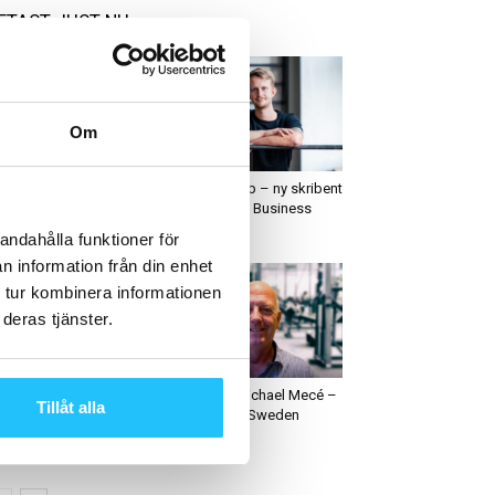
ETAST JUST NU
Om
usiness
Folk på väg
nansanalytikerna
Patrick Rapp – ny skribent
eptiska till Actic och
hos Sweaty Business
TS-aktierna
andahålla funktioner för
n information från din enhet
 tur kombinera informationen
deras tjänster.
usiness
Hälsa
 blir recovery nästa
Podcast: Michael Mecé –
Tillåt alla
ora del av
VD, InBody Sweden
äningsupplevelsen –
N leder...