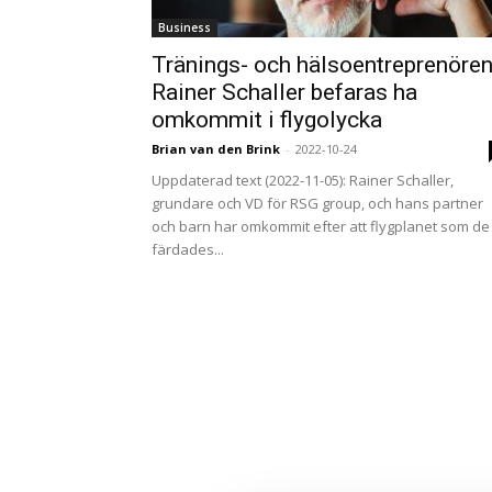
Business
Tränings- och hälsoentreprenöre
Rainer Schaller befaras ha
omkommit i flygolycka
Brian van den Brink
-
2022-10-24
Uppdaterad text (2022-11-05): Rainer Schaller,
grundare och VD för RSG group, och hans partner
och barn har omkommit efter att flygplanet som de
färdades...