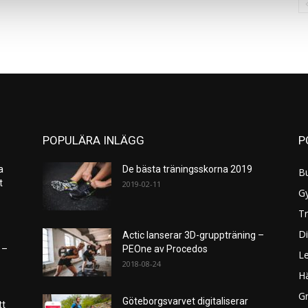
POPULÄRA INLÄGG
P
a
De bästa träningsskorna 2019
B
et
2019-02-11
G
Tr
Di
Actic lanserar 3D-gruppträning –
 –
PEOne av Procedos
L
2018-08-24
H
Gr
Göteborgsvarvet digitaliserar
tt