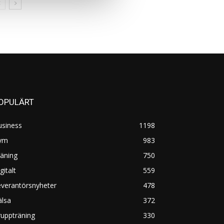
OPULÄRT
usiness
1198
ym
983
äning
750
gitalt
559
everantörsnyheter
478
älsa
372
uppträning
330