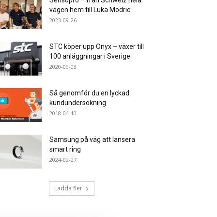
Sensopro – från Schweiz hela
vägen hem till Luka Modric
2023-09-26
STC köper upp Onyx – växer till
100 anläggningar i Sverige
2020-09-03
Så genomför du en lyckad
kundundersökning
2018-04-10
Samsung på väg att lansera
smart ring
2024-02-27
Ladda fler