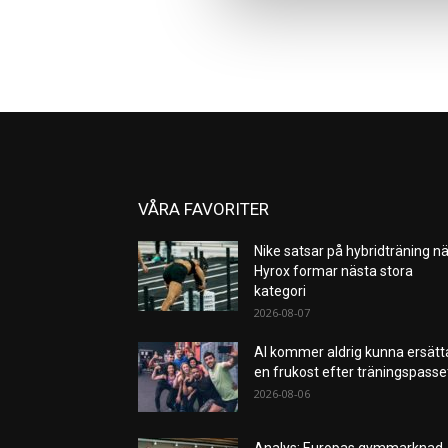
VÅRA FAVORITER
Nike satsar på hybridträning nä
Hyrox formar nästa stora
kategori
2026-08-07
AI kommer aldrig kunna ersätt
en frukost efter träningspass
2026-08-06