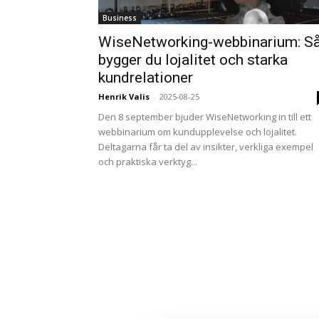
Business
WiseNetworking-webbinarium: S
bygger du lojalitet och starka
kundrelationer
Henrik Valis
-
2025-08-25
Den 8 september bjuder WiseNetworking in till ett
webbinarium om kundupplevelse och lojalitet.
Deltagarna får ta del av insikter, verkliga exempel
och praktiska verktyg...