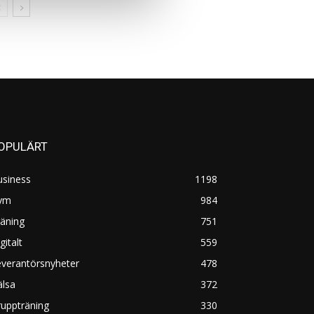
OPULÄRT
usiness
1198
ym
984
äning
751
gitalt
559
everantörsnyheter
478
älsa
372
uppträning
330