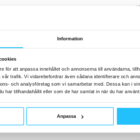
H
Information
B
Hä
cookies
hå
se
e för att anpassa innehållet och annonserna till användarna, tillh
vår trafik. Vi vidarebefordrar även sådana identifierare och anna
nnons- och analysföretag som vi samarbetar med. Dessa kan i sin
har tillhandahållit eller som de har samlat in när du har använt 
D
Me
Anpassa
te
Mo
e