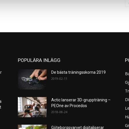
POPULÄRA INLÄGG
P
r
De bästa träningsskorna 2019
B
2019-02-11
G
Tr
Di
Actic lanserar 3D-gruppträning –
a
PEOne av Procedos
et
L
2018-08-24
H
Gr
Göteborgsvarvet digitaliserar