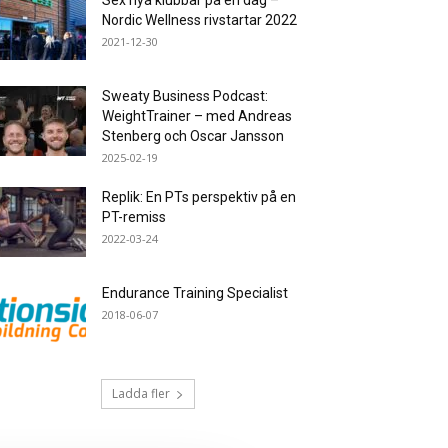
Sex nya klubbar på en dag –
Nordic Wellness rivstartar 2022
2021-12-30
Sweaty Business Podcast:
WeightTrainer – med Andreas
Stenberg och Oscar Jansson
2025-02-19
Replik: En PTs perspektiv på en
PT-remiss
2022-03-24
Endurance Training Specialist
2018-06-07
Ladda fler