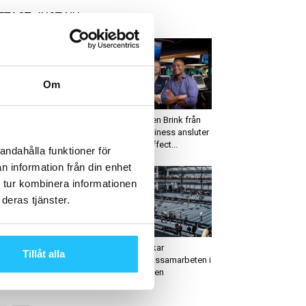
ETAST JUST NU
Om
usiness
Business
lften av svenskarna vill
Brian van den Brink från
lla formen på
Sweaty Business ansluter
mestern
till Nenda Effect...
andahålla funktioner för
n information från din enhet
 tur kombinera informationen
deras tjänster.
igitalt
Business
dley satsar på
HYROX utökar
Tillåt alla
knikplattformen
välgörenhetssamarbeten i
tosumo för att
Storbritannien
ngagera medlemmarna