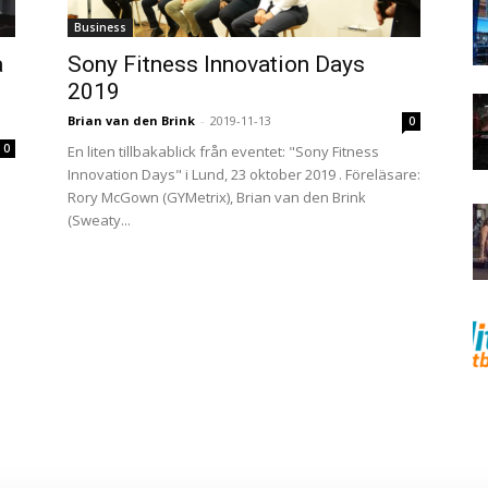
Business
å
Sony Fitness Innovation Days
2019
Brian van den Brink
-
2019-11-13
0
0
En liten tillbakablick från eventet: "Sony Fitness
Innovation Days" i Lund, 23 oktober 2019 . Föreläsare:
Rory McGown (GYMetrix), Brian van den Brink
(Sweaty...