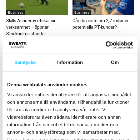
Business
Business
Skills Academy utökar sin
Går du miste om 2,7 miljoner
verksamhet – öppnar
potentiella PT-kunder?
Stockholms största
fotbollsanläggning inomhus...
Samtycke
Information
Om
Digitalt
Business
Denna webbplats använder cookies
Nya produkter: Apple Watch
Actic redovisar svaga siffror
Vi använder enhetsidentifierare för att anpassa innehållet
Ultra 2 och Apple Watch 9
för Q2 2019 – arbetar
och annonserna till användarna, tillhandahålla funktioner
målmedvet vidare...
för sociala medier och analysera vår trafik. Vi
vidarebefordrar även sådana identifierare och annan
information från din enhet till de sociala medier och
annons- och analysföretag som vi samarbetar med.
Dessa kan i sin tur kombinera informationen med annan