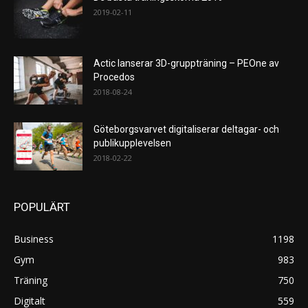
2019-02-11
Actic lanserar 3D-gruppträning – PEOne av
Procedos
2018-08-24
Göteborgsvarvet digitaliserar deltagar- och
publikupplevelsen
2018-02-22
POPULÄRT
Business
1198
Gym
983
Träning
750
Digitalt
559