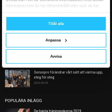
information som du har tillhandahållit eller som de har
samlat in när du har använt deras tjänster.
VÅRA FAVORITER
Tillåt alla
AI kommer aldrig kunna ersätta en frukost
efter träningspasset
2026-08-06
Anpassa
Analys: Europas gymmarknad går in i en ny
konsolideringsfas – och...
Avvisa
2026-08-05
Sensopro förändrar vårt sätt att värma upp,
steg för steg
2026-08-04
POPULÄRA INLÄGG
De bästa träningsskorna 2019