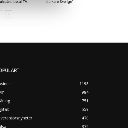
rksänd betal-TV...
starkare Sverige”
OPULÄRT
usiness
1198
ym
984
äning
751
gitalt
559
everantörsnyheter
478
älsa
372