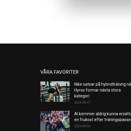
VÅRA FAVORITER
Nike satsar på hybridträning nä
Hyrox formar nästa stora
kategori
2026-08-07
AI kommer aldrig kunna ersätt
en frukost efter träningspass
2026-08-06