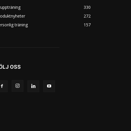
uppträning
330
roduktnyheter
272
rsonlig träning
157
ÖLJ OSS