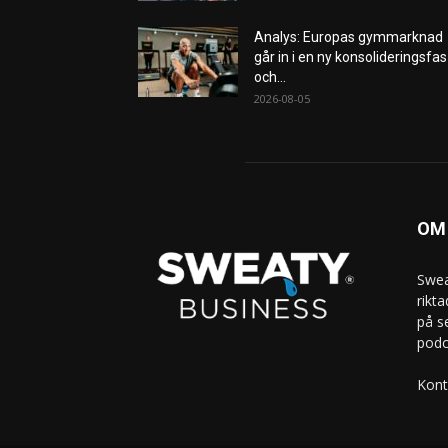
Analys: Europas gymmarknad
går in i en ny konsolideringsfas
och...
2026-08-05
OM
Swea
rikt
på s
podc
Kont