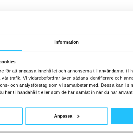
H
Information
cookies
B
År
e för att anpassa innehållet och annonserna till användarna, tillh
me
vår trafik. Vi vidarebefordrar även sådana identifierare och anna
St
nnons- och analysföretag som vi samarbetar med. Dessa kan i sin
har tillhandahållit eller som de har samlat in när du har använt 
Anpassa
B
Ha
lö