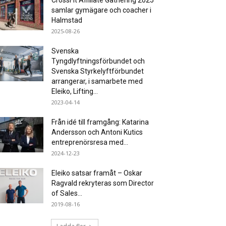
CrossFit Affiliate Gathering 2025
samlar gymägare och coacher i
Halmstad
2025-08-26
Svenska
Tyngdlyftningsförbundet och
Svenska Styrkelyftförbundet
arrangerar, i samarbete med
Eleiko, Lifting...
2023-04-14
Från idé till framgång: Katarina
Andersson och Antoni Kutics
entreprenörsresa med...
2024-12-23
Eleiko satsar framåt – Oskar
Ragvald rekryteras som Director
of Sales...
2019-08-16