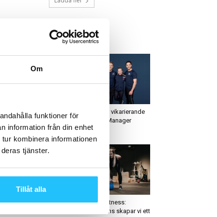
Ladda fler
ETAST JUST NU
Om
usiness
Featured
srapport 2022 –
SATS söker vikarierande
andahålla funktioner för
dvind för Wellness
Marketing Manager
n information från din enhet
udio
 tur kombinera informationen
deras tjänster.
Tillåt alla
usiness
Business
r ni koll på er tv-
Motion & Fitness:
sning? Tele2 stänger ner
”Tillsammans skapar vi ett