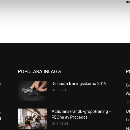
ma
POPULÄRA INLÄGG
P
r
De bästa träningsskorna 2019
B
2019-02-11
G
Tr
Di
Actic lanserar 3D-gruppträning –
a
PEOne av Procedos
et
L
2018-08-24
H