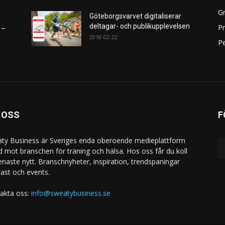
Gr
Göteborgsvarvet digitaliserar
deltagar- och publikupplevelsen
P
 –
2018-02-22
Pe
 OSS
F
ty Business är Sveriges enda oberoende medieplattform
ad mot branschen för träning och hälsa. Hos oss får du koll
enaste nytt. Branschnyheter, inspiration, trendspaningar
ast och events.
akta oss:
info@sweatybusiness.se