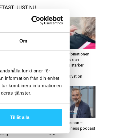
ETAST JUST NU
Om
usiness
Hälsa
weatybusinesspod
Studie: Kombinationen
snitt 39 – ”Marketing as
mindfulness och
ual is dead”
stegräkning stärker
andahålla funktioner för
långsiktig
träningsmotivation
n information från din enhet
 tur kombinera informationen
deras tjänster.
igitalt
Business
Tillåt alla
ple watchOS 11 – mer
Björn Johansson –
formation om hälsa och
Sweaty Business podcast
äning
#67