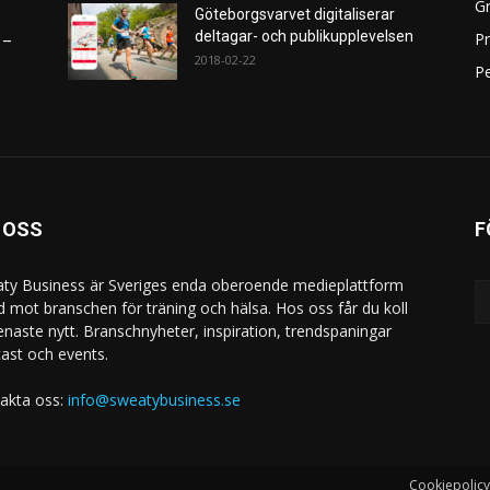
Gr
Göteborgsvarvet digitaliserar
deltagar- och publikupplevelsen
P
 –
2018-02-22
Pe
 OSS
F
ty Business är Sveriges enda oberoende medieplattform
ad mot branschen för träning och hälsa. Hos oss får du koll
enaste nytt. Branschnyheter, inspiration, trendspaningar
ast och events.
akta oss:
info@sweatybusiness.se
Cookiepolicy