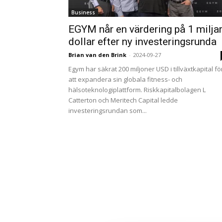
Business
EGYM når en värdering på 1 milja
dollar efter ny investeringsrunda
Brian van den Brink
-
2024-09-27
Egym har säkrat 200 miljoner USD i tillväxtkapital fö
att expandera sin globala fitness- och
hälsoteknologiplattform. Riskkapitalbolagen L
Catterton och Meritech Capital ledde
investeringsrundan som...