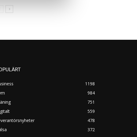
OPULÄRT
usiness
1198
ym
984
äning
751
gitalt
559
everantörsnyheter
478
älsa
372