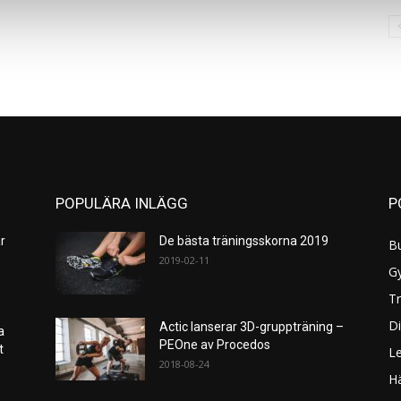
POPULÄRA INLÄGG
P
r
De bästa träningsskorna 2019
B
2019-02-11
G
Tr
Di
Actic lanserar 3D-gruppträning –
a
PEOne av Procedos
et
L
2018-08-24
H