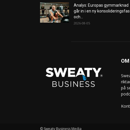
Analys: Europas gymmarknad
går in i en ny konsolideringsfas
och...
2026-08-05
OM
Swea
rikt
på s
podc
Kont
© Sweaty Business Media