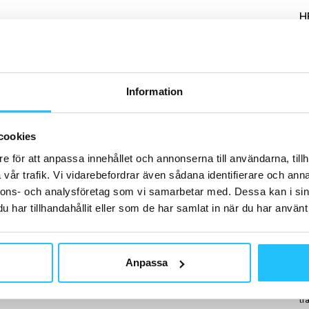
H
Information
B
#s
av
cookies
us
e för att anpassa innehållet och annonserna till användarna, tillh
vår trafik. Vi vidarebefordrar även sådana identifierare och anna
nnons- och analysföretag som vi samarbetar med. Dessa kan i sin
har tillhandahållit eller som de har samlat in när du har använt 
D
Anpassa
Ap
in
tr