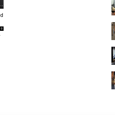
rd
0
r