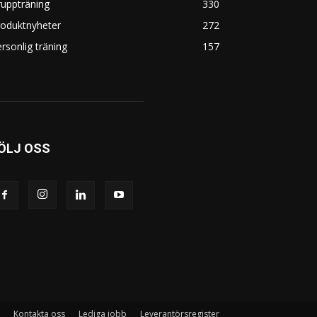
uppträning
330
roduktnyheter
272
rsonlig träning
157
ÖLJ OSS
Kontakta oss
Lediga jobb
Leverantörsregister