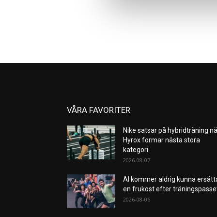
VÅRA FAVORITER
Nike satsar på hybridträning nä
Hyrox formar nästa stora
kategori
2026-08-07
AI kommer aldrig kunna ersätt
en frukost efter träningspass
2026-08-06