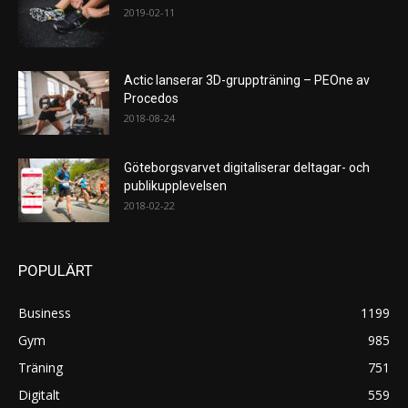
2019-02-11
Actic lanserar 3D-gruppträning – PEOne av
Procedos
2018-08-24
Göteborgsvarvet digitaliserar deltagar- och
publikupplevelsen
2018-02-22
POPULÄRT
Business
1199
Gym
985
Träning
751
Digitalt
559