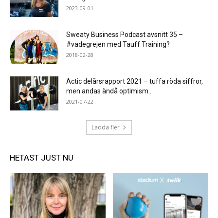
2023-09-01
Sweaty Business Podcast avsnitt 35 –
#vadegrejen med Tauff Training?
2018-02-28
Actic delårsrapport 2021 – tuffa röda siffror,
men andas ändå optimism...
2021-07-22
Ladda fler
HETAST JUST NU