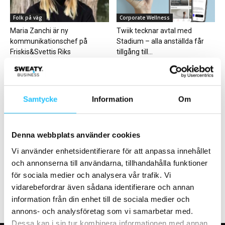
Folk på väg
Corporate Wellness
Maria Zanchi är ny
Twiik tecknar avtal med
kommunikationschef på
Stadium – alla anställda får
Friskis&Svettis Riks
tillgång till...
Samtycke
Information
Om
Business
Produktnyheter
Denna webbplats använder cookies
Studie i UK: 87% av
De bästa träningsskorna 2019
Vi använder enhetsidentifierare för att anpassa innehållet
medlemmarna vill återvända
och annonserna till användarna, tillhandahålla funktioner
när gymmen öppnar...
för sociala medier och analysera vår trafik. Vi
vidarebefordrar även sådana identifierare och annan
information från din enhet till de sociala medier och
annons- och analysföretag som vi samarbetar med.
Dessa kan i sin tur kombinera informationen med annan