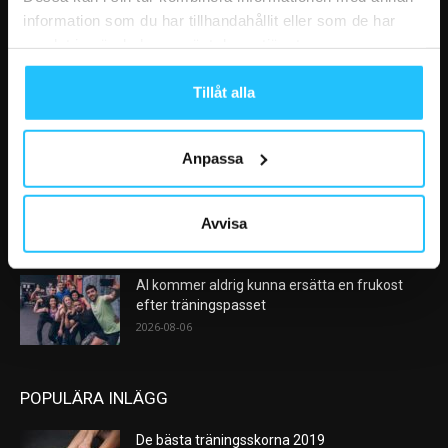
information som du har tillhandahållit eller som de har
samlat in när du har använt deras tjänster.
VÅRA FAVORITER
Tillåt alla
Efter rekordåren: Träningsmarknaden går in i
en ny fas – medlemslojalitet...
2026-08-10
Anpassa
Nike satsar på hybridträning när Hyrox formar
nästa stora kategori
Avvisa
2026-08-07
AI kommer aldrig kunna ersätta en frukost
efter träningspasset
2026-08-06
POPULÄRA INLÄGG
De bästa träningsskorna 2019