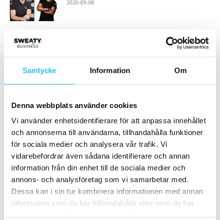
2020-09-08
Concept blir distributörer av EGYM
2023-05-16
Samtycke
Information
Om
Ladda fler
Denna webbplats använder cookies
HETAST JUST NU
Vi använder enhetsidentifierare för att anpassa innehållet
och annonserna till användarna, tillhandahålla funktioner
för sociala medier och analysera vår trafik. Vi
vidarebefordrar även sådana identifierare och annan
information från din enhet till de sociala medier och
annons- och analysföretag som vi samarbetar med.
Dessa kan i sin tur kombinera informationen med annan
Business
Business
information som du har tillhandahållit eller som de har
Podcast: ”Vi säljer inte
3 tips till dig som vill starta gym
samlat in när du har använt deras tjänster.
tubsockar” – Umeå Sport &
– Casall Business...