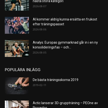
nästa stora kategori
2026-08-07
AI kommer aldrig kunna ersätta en frukost
efter träningspasset
2026-08-06
Analys: Europas gymmarknad går in i en ny
konsolideringsfas – och...
2026-08-05
POPULÄRA INLÄGG
De bästa träningsskorna 2019
2019-02-11
Actic lanserar 3D-gruppträning – PEOne av
Procedos