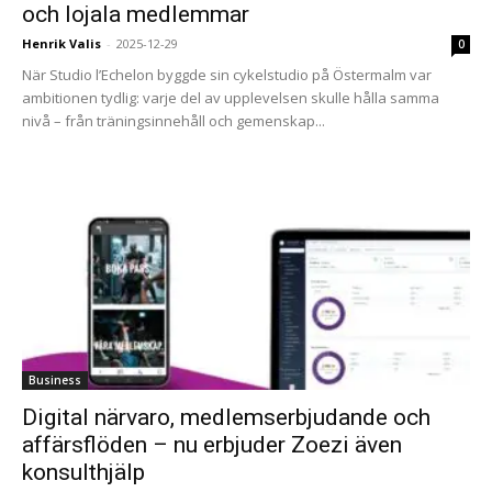
och lojala medlemmar
Henrik Valis
-
2025-12-29
0
När Studio l’Echelon byggde sin cykelstudio på Östermalm var
ambitionen tydlig: varje del av upplevelsen skulle hålla samma
nivå – från träningsinnehåll och gemenskap...
Business
Digital närvaro, medlemserbjudande och
affärsflöden – nu erbjuder Zoezi även
konsulthjälp