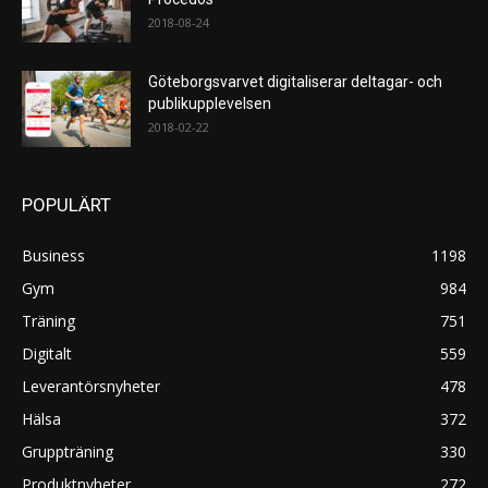
2018-08-24
Göteborgsvarvet digitaliserar deltagar- och
publikupplevelsen
2018-02-22
POPULÄRT
Business
1198
Gym
984
Träning
751
Digitalt
559
Leverantörsnyheter
478
Hälsa
372
Gruppträning
330
Produktnyheter
272