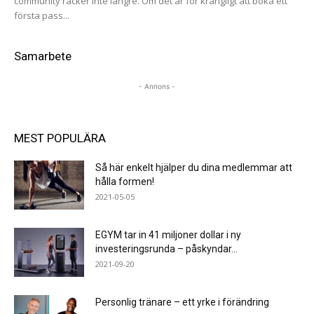
community räcker inte längre. Om det är för krångligt att boka ett
första pass...
Samarbete
- Annons -
MEST POPULÄRA
Så här enkelt hjälper du dina medlemmar att
hålla formen!
2021-05-05
EGYM tar in 41 miljoner dollar i ny
investeringsrunda – påskyndar...
2021-09-20
Personlig tränare – ett yrke i förändring