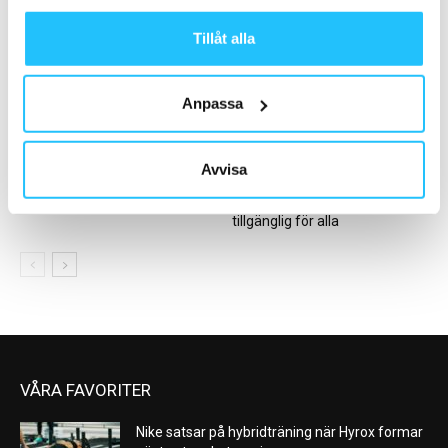
Motion om...
Tillåt alla
Anpassa
Business
Digitalt
Avvisa
Stark tillväxt för den
Nya InBody380 revolutionerar
europeiska gymjätten Basic-Fit
hälsomätning: Cellhälsa nu
tillgänglig för alla
VÅRA FAVORITER
Nike satsar på hybridträning när Hyrox formar