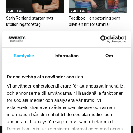
Business
Business
Seth Ronland startar nytt
Foodbox – en satsning som
utbildningsföretag
blivit en hit för Omnia!
Samtycke
Information
Om
Business
Business
Denna webbplats använder cookies
Bygga en PT-studio – vad ska
Var med och digitalisera
jag tänka på?
träningsbranschen – investera
Vi använder enhetsidentifierare för att anpassa innehållet
#CasallBusinessHacks #5
i Twiik!
och annonserna till användarna, tillhandahålla funktioner
för sociala medier och analysera vår trafik. Vi
vidarebefordrar även sådana identifierare och annan
information från din enhet till de sociala medier och
annons- och analysföretag som vi samarbetar med.
Dessa kan i sin tur kombinera informationen med annan