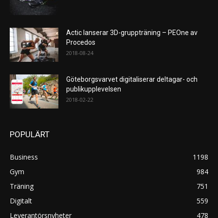
Actic lanserar 3D-gruppträning – PEOne av
Procedos
2018-08-24
Göteborgsvarvet digitaliserar deltagar- och
publikupplevelsen
2018-02-22
POPULÄRT
Business
1198
Gym
984
Träning
751
Digitalt
559
Leverantörsnyheter
478