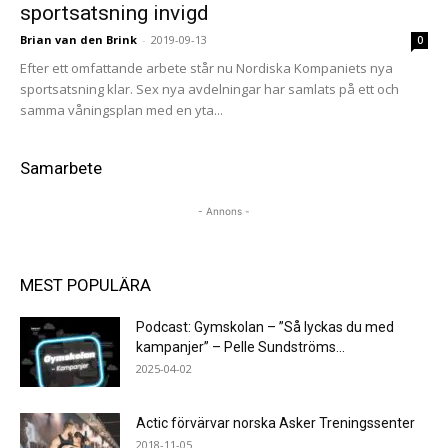
sportsatsning invigd
Brian van den Brink
-
2019-09-13
0
Efter ett omfattande arbete står nu Nordiska Kompaniets nya
sportsatsning klar. Sex nya avdelningar har samlats på ett och
samma våningsplan med en yta...
Samarbete
- Annons -
MEST POPULÄRA
Podcast: Gymskolan – ”Så lyckas du med
kampanjer” – Pelle Sundströms...
2025-04-02
Actic förvärvar norska Asker Treningssenter
2018-11-05