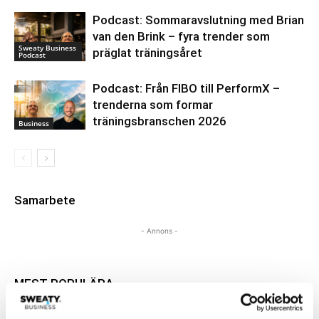
Podcast: Sommaravslutning med Brian
van den Brink – fyra trender som
Sweaty Business
präglat träningsåret
Podcast
Podcast: Från FIBO till PerformX –
trenderna som formar
träningsbranschen 2026
Business
Samarbete
- Annons -
MEST POPULÄRA
Pelle Ström, Wellness Studio – Sweaty