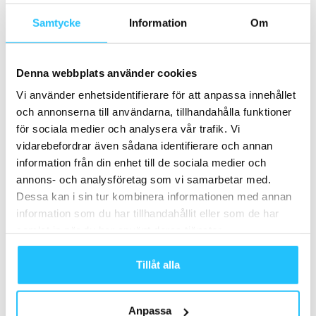
Business Podcast #153
Samtycke
Information
Om
2024-09-25
Inspirationsresa Los Angeles & San Diego
Denna webbplats använder cookies
17-21 mars 2020 – boka...
2019-12-06
Vi använder enhetsidentifierare för att anpassa innehållet
och annonserna till användarna, tillhandahålla funktioner
för sociala medier och analysera vår trafik. Vi
Utbildningsföretagen AFPT, SAFE Education
och The Academy går ihop och bildar...
vidarebefordrar även sådana identifierare och annan
2022-11-03
information från din enhet till de sociala medier och
annons- och analysföretag som vi samarbetar med.
Dessa kan i sin tur kombinera informationen med annan
HFA European Congress 2026 sätter
agendan för Europas träningsbransch –
information som du har tillhandahållit eller som de har
AI,...
samlat in när du har använt deras tjänster.
2026-07-27
Tillåt alla
Ladda fler
Anpassa
HETAST JUST NU