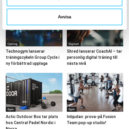
Avvisa
Cykling
Digitalt
Technogym lanserar
Shred lanserar CoachAI – tar
träningscykeln Group Cycle i
personlig digital träning till
ny förbättrad upplaga
nästa nivå
Gym
Gym
Actic Outdoor Box tar plats
Inbjudan: prova-på Fusion
hos Central Padel Nordic i
Team pop-up studio!
Norra...