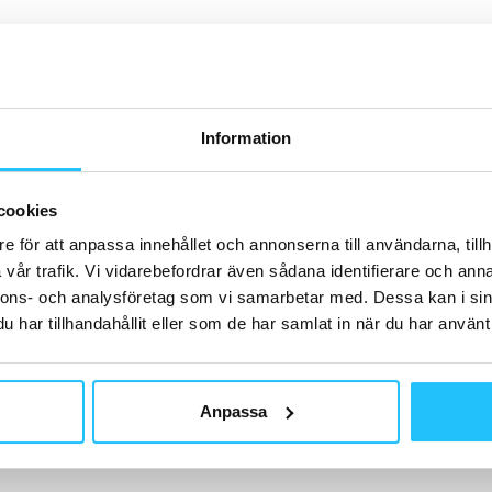
H
Information
G
SA
cookies
cy
Bi
e för att anpassa innehållet och annonserna till användarna, tillh
vår trafik. Vi vidarebefordrar även sådana identifierare och anna
nnons- och analysföretag som vi samarbetar med. Dessa kan i sin
har tillhandahållit eller som de har samlat in när du har använt 
B
Po
Anpassa
M
u
vä