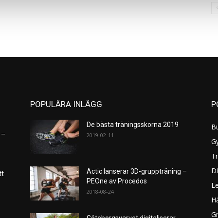
POPULÄRA INLÄGG
P
De bästa träningsskorna 2019
B
 –
2019-02-11
G
Tr
Di
Actic lanserar 3D-gruppträning –
tt
PEOne av Procedos
L
2018-08-24
H
Gr