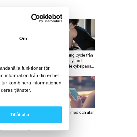
ETAST JUST NU
Om
ruppträning
Cykling
TS lanserar
Virtual Training Cycle från
kelkonceptet ”Rock the
Matrix – ett nytt och
ke”
engagerande cykelpass...
andahålla funktioner för
n information från din enhet
 tur kombinera informationen
deras tjänster.
usiness
Digitalt
dcast: Ji-Pyo Lim om
Bättre hälsa med och utan
Tillåt alla
UDO Academy,
mobilen
ngdomsverksamhet och
gen från förening...