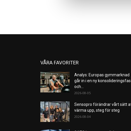
VÅRA FAVORITER
Analys: Europas gymmarknad
går in i en ny konsolideringsfas
och...
2026-08-05
Sensopro förändrar vårt sätt a
värma upp, steg för steg
2026-08-04