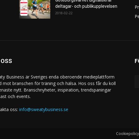
Göteborgsvarvet digitaliserar
deltagar- och publikupplevelsen
P
2018-02-22
Pe
 OSS
F
ty Business är Sveriges enda oberoende medieplattform
ad mot branschen för träning och hälsa. Hos oss får du koll
enaste nytt. Branschnyheter, inspiration, trendspaningar
ast och events.
akta oss:
info@sweatybusiness.se
Cookiepolicy