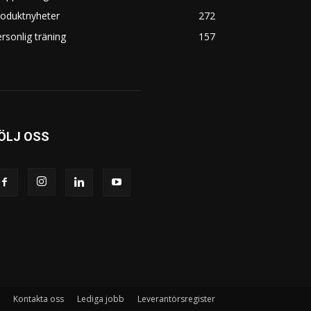
roduktnyheter
272
rsonlig träning
157
ÖLJ OSS
Kontakta oss
Lediga jobb
Leverantörsregister