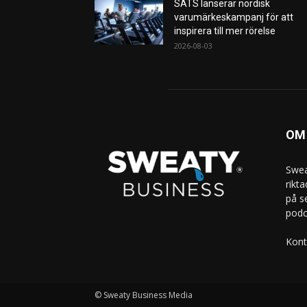
SATS lanserar nordisk
varumärkeskampanj för att
inspirera till mer rörelse
2026-08-03
OM
Swea
rikt
på s
podc
Kont
© Sweaty Business Media