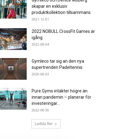
Gymleco och Denice Moberg
skapar en exklusiv
produktkollektion tillsammans
2021-12-01
2022 NOBULL CrossFit Games är
igång
2022-08-04
Gymleco tar sig an den nya
supertrenden Padeltennis
2020-08-03
Pure Gyms intäkter högre än
innan pandemin – planerar för
investeringar...
2022-08-30
Ladda fler