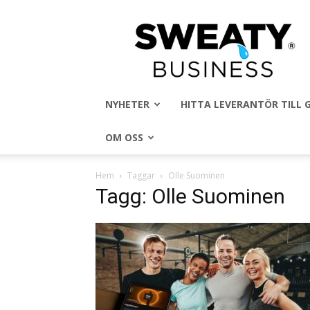
Sweaty
Business
NYHETER
HITTA LEVERANTÖR TILL
OM OSS
Hem
Taggar
Olle Suominen
Tagg: Olle Suominen