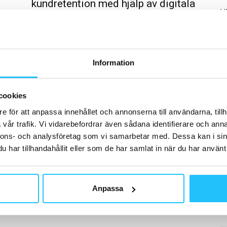
kundretention med hjälp av digitala
H
lösningar...
0
Brian van den Brink
-
2021-05-21
0
360 Träningscenter i Skellefteå består av fyra
anläggningar där tre av dem i princip är
Information
obemannade. Ändå uppvisar företaget en
imponerande förmåga att behålla...
B
Sö
cookies
kö
e för att anpassa innehållet och annonserna till användarna, tillh
vår trafik. Vi vidarebefordrar även sådana identifierare och anna
nnons- och analysföretag som vi samarbetar med. Dessa kan i sin
har tillhandahållit eller som de har samlat in när du har använt 
G
Ac
Anpassa
fe
de
fr