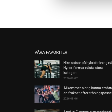
VÅRA FAVORITER
Nike satsar på hybridträning nä
Hyrox formar nästa stora
kategori
2026-08-07
AI kommer aldrig kunna ersätt
en frukost efter träningspass
2026-08-06