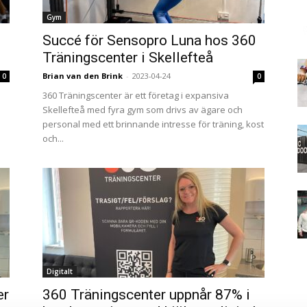
Gym
Succé för Sensopro Luna hos 360
Träningscenter i Skellefteå
Brian van den Brink
-
2023-04-24
0
0
360 Träningscenter är ett företag i expansiva
Skellefteå med fyra gym som drivs av ägare och
personal med ett brinnande intresse för träning, kost
och...
Digitalt
er
360 Träningscenter uppnår 87% i