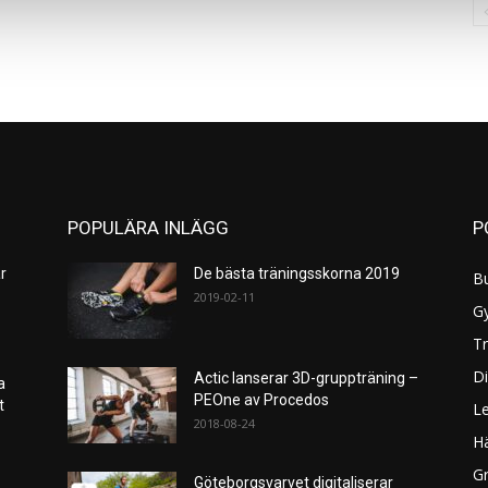
POPULÄRA INLÄGG
P
r
De bästa träningsskorna 2019
B
2019-02-11
G
Tr
Di
Actic lanserar 3D-gruppträning –
a
PEOne av Procedos
et
L
2018-08-24
H
Gr
Göteborgsvarvet digitaliserar