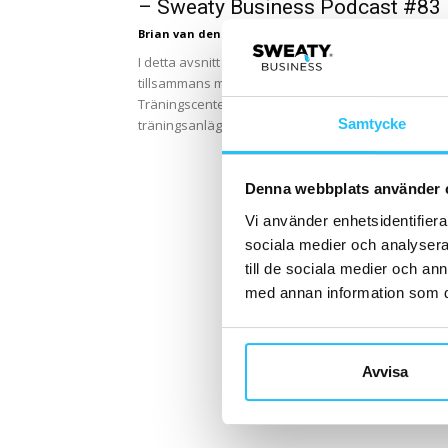
– Sweaty Business Podcast #83
Brian van den Brink
-
2021-06-23
I detta avsnitt träffar vi Annie Fältman, som
tillsammans med Patrik Nygren äger och driver 360
Träningscenter i Skellefteå som består utav fyra
Samtycke
träningsanläggningar,...
Denna webbplats använder 
Vi använder enhetsidentifierar
sociala medier och analysera 
till de sociala medier och a
med annan information som du 
Avvisa