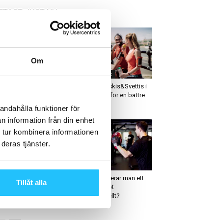
ETAST JUST NU
Om
usiness
Kost & dryck
derberg & Partners
ICA och Friskis&Svettis i
per upp Wellnet
samarbete för en bättre
folkhälsa
andahålla funktioner för
n information från din enhet
 tur kombinera informationen
deras tjänster.
ym
Business
tivage öppnar sitt
Hur expanderar man ett
Tillåt alla
mte träningscenter –
gymkoncept
t första i
internationellt?
anchiseformat