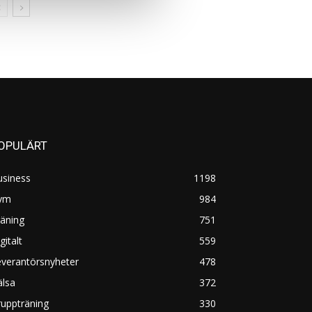
OPULÄRT
usiness
1198
ym
984
äning
751
gitalt
559
everantörsnyheter
478
älsa
372
uppträning
330