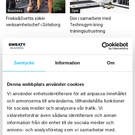
Business
Gym
Friskis&Svettis söker
Dior i samarbete med
verksamhetschef i Göteborg
Technogym kring
träningsutrustning
Samtycke
Information
Om
Business
Business
Denna webbplats använder cookies
Crossfit säger upp 20 procent
EuropeActive arrangerar
av de anställda
toppmötet Active Leadership
Vi använder enhetsidentifierare för att anpassa innehållet
Forum i Köpenhamn 5-7
och annonserna till användarna, tillhandahålla funktioner
september
för sociala medier och analysera vår trafik. Vi
vidarebefordrar även sådana identifierare och annan
information från din enhet till de sociala medier och
annons- och analysföretag som vi samarbetar med.