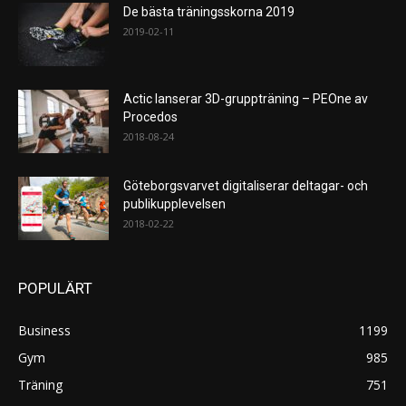
De bästa träningsskorna 2019
2019-02-11
Actic lanserar 3D-gruppträning – PEOne av
Procedos
2018-08-24
Göteborgsvarvet digitaliserar deltagar- och
publikupplevelsen
2018-02-22
POPULÄRT
Business
1199
Gym
985
Träning
751