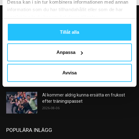
Dessa kan i sin tur kombinera informationen med annan
information som du har tillhandahållit eller som de har
samlat in när du har använt deras tjänster.
VÅRA FAVORITER
Tillåt alla
Efter rekordåren: Träningsmarknaden går in i
en ny fas – medlemslojalitet...
2026-08-10
Anpassa
Nike satsar på hybridträning när Hyrox formar
nästa stora kategori
Avvisa
2026-08-07
AI kommer aldrig kunna ersätta en frukost
efter träningspasset
2026-08-06
POPULÄRA INLÄGG