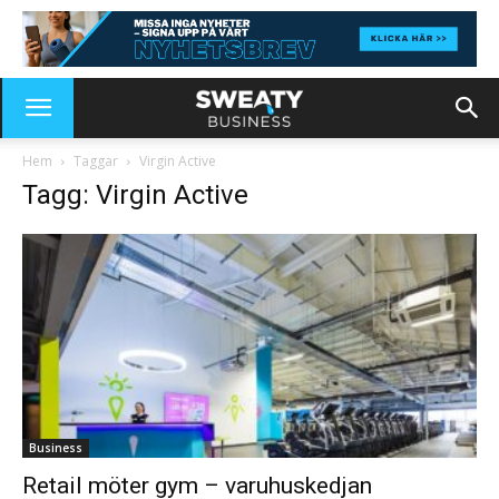
Hem
Taggar
Virgin Active
Tagg: Virgin Active
Business
Retail möter gym – varuhuskedjan