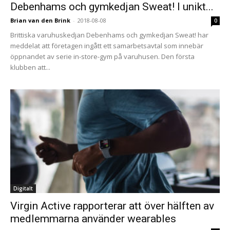
Debenhams och gymkedjan Sweat! I unikt...
Brian van den Brink
-
2018-08-08
0
Brittiska varuhuskedjan Debenhams och gymkedjan Sweat! har
meddelat att företagen ingått ett samarbetsavtal som innebär
öppnandet av serie in-store-gym på varuhusen. Den första
klubben att...
Digitalt
Virgin Active rapporterar att över hälften av
medlemmarna använder wearables