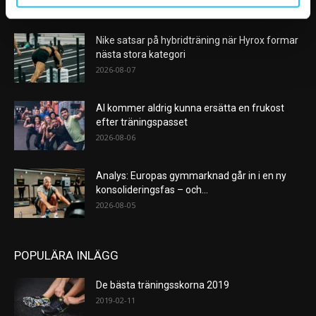
VÅRA FAVORITER
Nike satsar på hybridträning när Hyrox formar
nästa stora kategori
2026-08-07
AI kommer aldrig kunna ersätta en frukost
efter träningspasset
2026-08-06
Analys: Europas gymmarknad går in i en ny
konsolideringsfas – och...
2026-08-05
POPULÄRA INLÄGG
De bästa träningsskorna 2019
2019-02-11