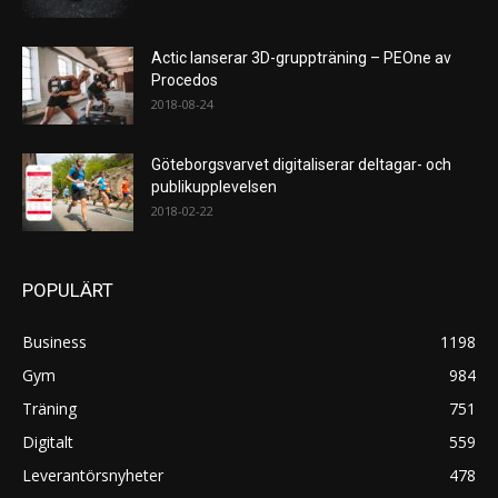
Actic lanserar 3D-gruppträning – PEOne av
Procedos
2018-08-24
Göteborgsvarvet digitaliserar deltagar- och
publikupplevelsen
2018-02-22
POPULÄRT
Business
1198
Gym
984
Träning
751
Digitalt
559
Leverantörsnyheter
478