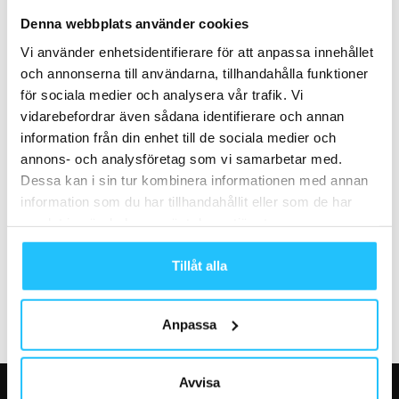
HYROX återvänder till
“Ozempic-effekten” förändrar
Denna webbplats använder cookies
Stockholm – mer än 3 000
träningsbranschen – NASM
Vi använder enhetsidentifierare för att anpassa innehållet
biljetter sålda...
ser en ny fitnessrevolution
och annonserna till användarna, tillhandahålla funktioner
för sociala medier och analysera vår trafik. Vi
vidarebefordrar även sådana identifierare och annan
information från din enhet till de sociala medier och
annons- och analysföretag som vi samarbetar med.
Dessa kan i sin tur kombinera informationen med annan
information som du har tillhandahållit eller som de har
Business
Gruppträning
samlat in när du har använt deras tjänster.
Missa inte: Inspirationsdag i
LES MILLS LIVE STOCKHOLM
Sundsvall för gymägare
2023 – Biljettbokningen har
öppnat (Slutsålt!)
Tillåt alla
Anpassa
Avvisa