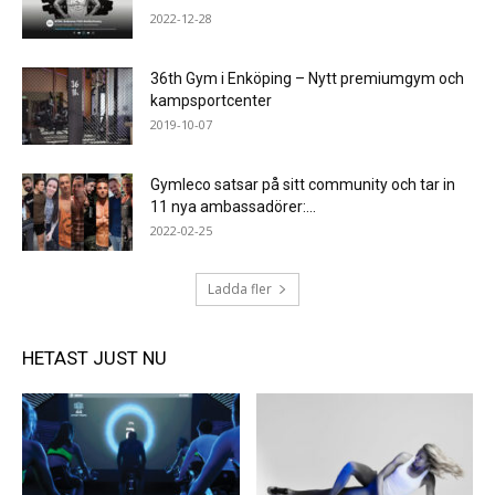
2022-12-28
36th Gym i Enköping – Nytt premiumgym och
kampsportcenter
2019-10-07
Gymleco satsar på sitt community och tar in
11 nya ambassadörer:...
2022-02-25
Ladda fler
HETAST JUST NU