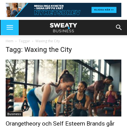
Hem
Taggar
Waxing the City
Tagg: Waxing the City
Business
Orangetheory och Self Esteem Brands går