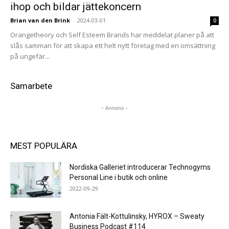
ihop och bildar jättekoncern
Brian van den Brink
-
2024-03-01
0
Orangetheory och Self Esteem Brands har meddelat planer på att
slås samman för att skapa ett helt nytt företag med en omsättning
på ungefär...
Samarbete
- Annons -
MEST POPULÄRA
Nordiska Galleriet introducerar Technogyms
Personal Line i butik och online
2022-09-29
Antonia Fält-Kottulinsky, HYROX – Sweaty
Business Podcast #114