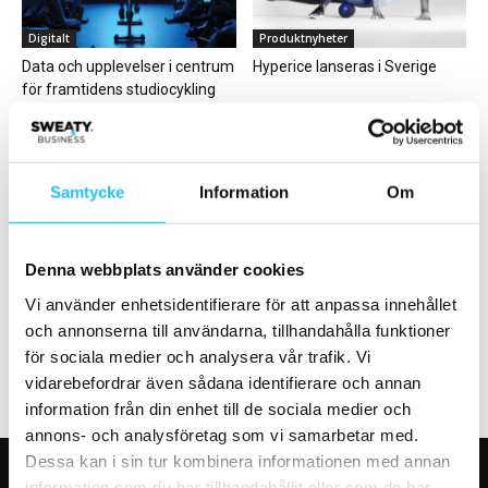
Digitalt
Produktnyheter
Data och upplevelser i centrum
Hyperice lanseras i Sverige
för framtidens studiocykling
Samtycke
Information
Om
Folk på väg
Business
Emmy Häggkvist ny
Gymskolan med Kraftmark –
Denna webbplats använder cookies
marknadschef för SATS
del 2: Presale
Vi använder enhetsidentifierare för att anpassa innehållet
Sverige
och annonserna till användarna, tillhandahålla funktioner
för sociala medier och analysera vår trafik. Vi
vidarebefordrar även sådana identifierare och annan
information från din enhet till de sociala medier och
annons- och analysföretag som vi samarbetar med.
Dessa kan i sin tur kombinera informationen med annan
information som du har tillhandahållit eller som de har