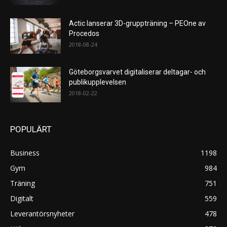
Actic lanserar 3D-gruppträning – PEOne av
Procedos
2018-08-24
Göteborgsvarvet digitaliserar deltagar- och
publikupplevelsen
2018-02-22
POPULÄRT
Business
1198
Gym
984
Träning
751
Digitalt
559
Leverantörsnyheter
478