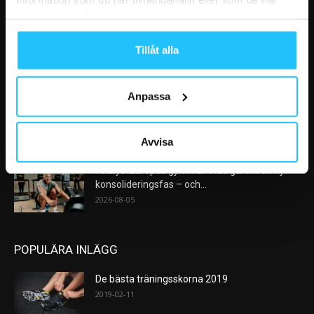
VÅRA FAVORITER
samlat in när du har använt deras tjänster.
Nike satsar på hybridträning när Hyrox formar
Tillåt alla
nästa stora kategori
2026-08-07
Anpassa
AI kommer aldrig kunna ersätta en frukost
efter träningspasset
2026-08-06
Avvisa
Analys: Europas gymmarknad går in i en ny
konsolideringsfas – och...
2026-08-05
POPULÄRA INLÄGG
De bästa träningsskorna 2019
2019-02-11