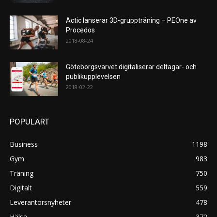
Actic lanserar 3D-gruppträning – PEOne av
Procedos
2018-08-24
Göteborgsvarvet digitaliserar deltagar- och
publikupplevelsen
2018-02-22
POPULÄRT
Business
1198
Gym
983
Träning
750
Digitalt
559
Leverantörsnyheter
478
Hälsa
372