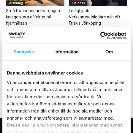
Forskning
Business
Små förändringar i vardagen
Ledigt jobb:
kan ge stora effekter på
Verksamhetsledare och VD,
hjärthälsan
Friskis Jönköping
Samtycke
Information
Om
Digitalt
Träning
Denna webbplats använder cookies
Upplever medlemstillväxt med
Friskis trendspaning –
Vi använder enhetsidentifierare för att anpassa innehållet
träningsapp
träningstrender 2022
och annonserna till användarna, tillhandahålla funktioner
för sociala medier och analysera vår trafik. Vi
vidarebefordrar även sådana identifierare och annan
information från din enhet till de sociala medier och
annons- och analysföretag som vi samarbetar med.
Dessa kan i sin tur kombinera informationen med annan
information som du har tillhandahållit eller som de har