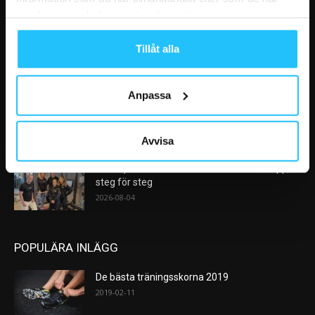
VÅRA FAVORITER
samlat in när du har använt deras tjänster.
AI kommer aldrig kunna ersätta en frukost
efter träningspasset
Tillåt alla
2026-08-06
Anpassa
Analys: Europas gymmarknad går in i en ny
konsolideringsfas – och...
2026-08-05
Avvisa
Sensopro förändrar vårt sätt att värma upp,
steg för steg
2026-08-04
POPULÄRA INLÄGG
De bästa träningsskorna 2019
2019-02-11