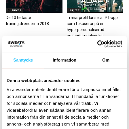
Business
Digitalt
De 10 hetaste
Tränarprofil lanserar PT-app
träningstrenderna 2018
som fokuserar på en
hyperpersonaliserad
användarupplevelse
Samtycke
Information
Om
Denna webbplats använder cookies
Gruppträning
Business
Toughest Training – nytt
Stark tillväxt för Europas
Vi använder enhetsidentifierare för att anpassa innehållet
träningskoncept på Nordic
träningsmarknad under 2025
och annonserna till användarna, tillhandahålla funktioner
Wellness
för sociala medier och analysera vår trafik. Vi
vidarebefordrar även sådana identifierare och annan
information från din enhet till de sociala medier och
annons- och analysföretag som vi samarbetar med.