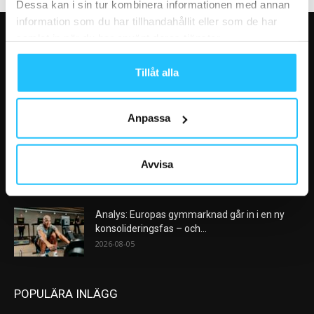
Dessa kan i sin tur kombinera informationen med annan
information som du har tillhandahållit eller som de har
samlat in när du har använt deras tjänster.
VÅRA FAVORITER
Tillåt alla
Nike satsar på hybridträning när Hyrox formar
nästa stora kategori
2026-08-07
Anpassa
AI kommer aldrig kunna ersätta en frukost
efter träningspasset
Avvisa
2026-08-06
Analys: Europas gymmarknad går in i en ny
konsolideringsfas – och...
2026-08-05
POPULÄRA INLÄGG