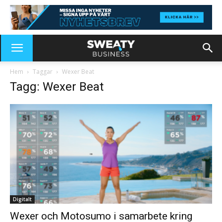
Hem
Taggar
Wexer Beat
Tagg: Wexer Beat
Digitalt
Wexer och Motosumo i samarbete kring