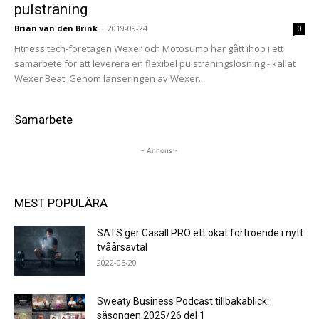
pulsträning
Brian van den Brink
-
2019-09-24
0
Fitness tech-företagen Wexer och Motosumo har gått ihop i ett
samarbete för att leverera en flexibel pulsträningslösning - kallat
Wexer Beat. Genom lanseringen av Wexer...
Samarbete
- Annons -
MEST POPULÄRA
SATS ger Casall PRO ett ökat förtroende i nytt
tvåårsavtal
2022-05-20
Sweaty Business Podcast tillbakablick:
säsongen 2025/26 del 1