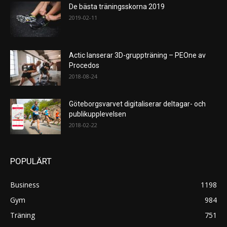
De bästa träningsskorna 2019
2019-02-11
Actic lanserar 3D-gruppträning – PEOne av
Procedos
2018-08-24
Göteborgsvarvet digitaliserar deltagar- och
publikupplevelsen
2018-02-22
POPULÄRT
Business
1198
Gym
984
Träning
751