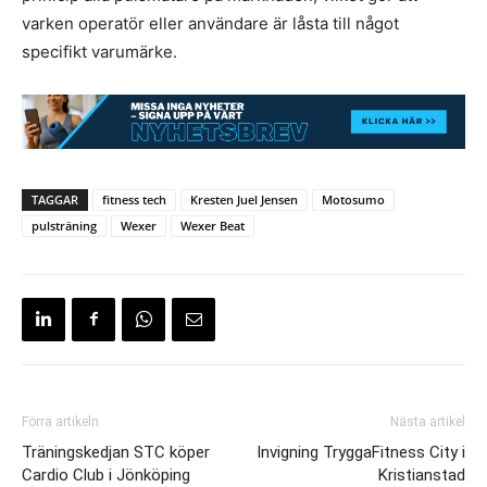
varken operatör eller användare är låsta till något
specifikt varumärke.
TAGGAR
fitness tech
Kresten Juel Jensen
Motosumo
pulsträning
Wexer
Wexer Beat
Förra artikeln
Nästa artikel
Träningskedjan STC köper
Invigning TryggaFitness City i
Cardio Club i Jönköping
Kristianstad