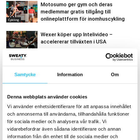
Motosumo ger gym och deras
medlemmar gratis tillgång till
onlineplattform för inomhuscykling
Cykling
Wexer köper upp Intelivideo –
accelererar tillväxten i USA
Digitalt
Samtycke
Information
Om
Samarbete
Denna webbplats använder cookies
- Annons -
Vi använder enhetsidentifierare för att anpassa innehållet
och annonserna till användarna, tillhandahålla funktioner
MEST POPULÄRA
för sociala medier och analysera vår trafik. Vi
vidarebefordrar även sådana identifierare och annan
Årsrapport 2022: Fitness24Seven studsar
information från din enhet till de sociala medier och
tillbaka efter pandemiåren