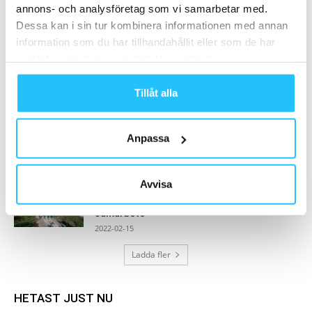
annons- och analysföretag som vi samarbetar med.
2023-10-03
Dessa kan i sin tur kombinera informationen med annan
information som du har tillhandahållit eller som de har
Core Health & Fitness köper upp
samlat in när du har använt deras tjänster.
streamingtjänsten Wexer
2022-04-21
Tillåt alla
Kraftmark lanserar ny bänk- och kabelserie
2026-01-26
Anpassa
Avvisa
Tjejmilen expanderar till Sälen:
Marathongruppen och SkiStar i flerårigt
samarbete
2022-02-15
Ladda fler
HETAST JUST NU