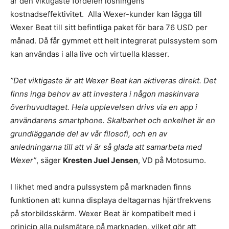
är den viktigaste fördelen lösningens
kostnadseffektivitet. Alla Wexer-kunder kan lägga till
Wexer Beat till sitt befintliga paket för bara 76 USD per
månad. Då får gymmet ett helt integrerat pulssystem som
kan användas i alla live och virtuella klasser.
”Det viktigaste är att Wexer Beat kan aktiveras direkt. Det
finns inga behov av att investera i någon maskinvara
överhuvudtaget. Hela upplevelsen drivs via en app i
användarens smartphone. Skalbarhet och enkelhet är en
grundläggande del av vår filosofi, och en av
anledningarna till att vi är så glada att samarbeta med
Wexer”
, säger
Kresten Juel Jensen
, VD på Motosumo.
I likhet med andra pulssystem på marknaden finns
funktionen att kunna displaya deltagarnas hjärtfrekvens
på storbildsskärm. Wexer Beat är kompatibelt med i
prinicip alla pulsmätare på marknaden, vilket gör att