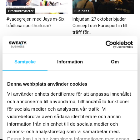
Produktnyheter
Business
#vadegrejen med Jays m-Six
Inbjudan: 27 oktober bjuder
trådlösa sporthörlurar?
Concept och Eurosport in till
träff för...
Samtycke
Information
Om
Business
Business
Denna webbplats använder cookies
PelviX etableras i Sverige –
Anmälan till European Health &
Vi använder enhetsidentifierare för att anpassa innehållet
Drivkraft Solna först ut
Fitness Forum (EHFF) 2023 är
och annonserna till användarna, tillhandahålla funktioner
öppen
för sociala medier och analysera vår trafik. Vi
vidarebefordrar även sådana identifierare och annan
information från din enhet till de sociala medier och
annons- och analysföretag som vi samarbetar med.
Dessa kan i sin tur kombinera informationen med annan