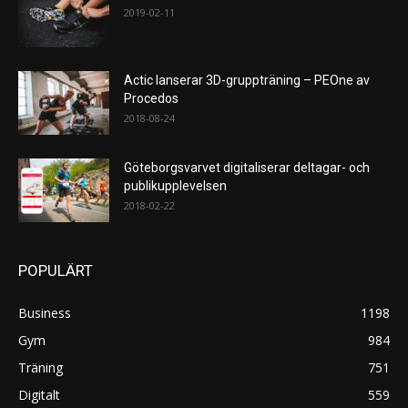
2019-02-11
Actic lanserar 3D-gruppträning – PEOne av
Procedos
2018-08-24
Göteborgsvarvet digitaliserar deltagar- och
publikupplevelsen
2018-02-22
POPULÄRT
Business
1198
Gym
984
Träning
751
Digitalt
559