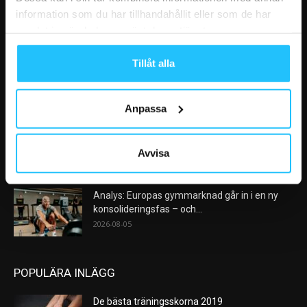
information som du har tillhandahållit eller som de har
samlat in när du har använt deras tjänster.
VÅRA FAVORITER
Tillåt alla
Nike satsar på hybridträning när Hyrox formar
nästa stora kategori
2026-08-07
Anpassa
AI kommer aldrig kunna ersätta en frukost
efter träningspasset
Avvisa
2026-08-06
Analys: Europas gymmarknad går in i en ny
konsolideringsfas – och...
2026-08-05
POPULÄRA INLÄGG
De bästa träningsskorna 2019