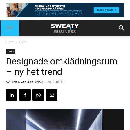
Hem
Gym
Gym
Designade omklädningsrum
– ny het trend
AV
Brian van den Brink
-
2019-10-31