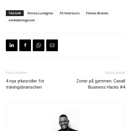
TAGGAR
Emma Lundgren
Fit Interiours
Fitness Brands
omklädningsrum
Förra artikeln
Nästa artikel
4 nya yrkesroller för
Zoner på gymmen: Casall
träningsbranschen
Business Hacks #4