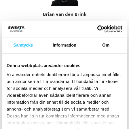
Brian van den Brink
Samtycke
Information
Om
Relaterade artiklar
Mer av samma författare
Fitness Brands samlar verksamheten i
Denna webbplats använder cookies
ny miljöcertifierad anläggning i
Vi använder enhetsidentifierare för att anpassa innehållet
Västerås
Business
och annonserna till användarna, tillhandahålla funktioner
för sociala medier och analysera vår trafik. Vi
Fitness Brands lanserar e-handel
vidarebefordrar även sådana identifierare och annan
information från din enhet till de sociala medier och
Business
annons- och analysföretag som vi samarbetar med.
Dessa kan i sin tur kombinera informationen med annan
Emma Lundgren ny VD på Fitness
information som du har tillhandahållit eller som de har
Brands Sweden