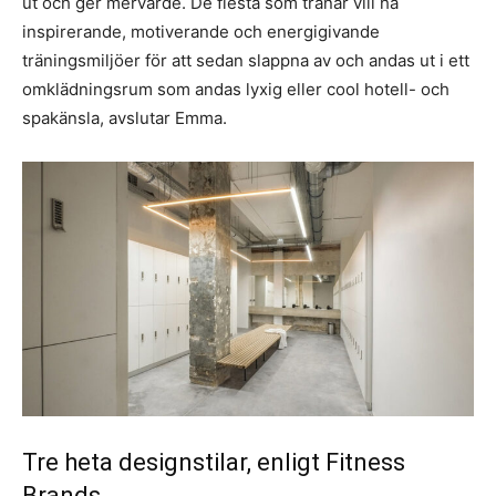
ut och ger mervärde. De flesta som tränar vill ha
inspirerande, motiverande och energigivande
träningsmiljöer för att sedan slappna av och andas ut i ett
omklädningsrum som andas lyxig eller cool hotell- och
spakänsla, avslutar Emma.
Tre heta designstilar, enligt Fitness
Brands