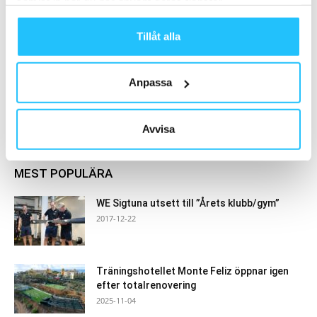
samlat in när du har använt deras tjänster.
Business
Tillåt alla
Anpassa
Samarbete
- Annons -
Avvisa
MEST POPULÄRA
WE Sigtuna utsett till ”Årets klubb/gym”
2017-12-22
Träningshotellet Monte Feliz öppnar igen
efter totalrenovering
2025-11-04