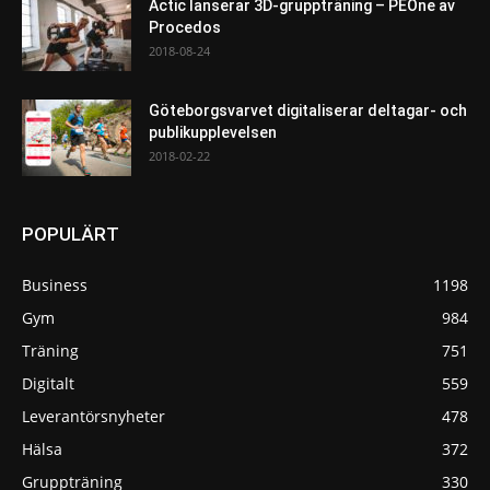
Actic lanserar 3D-gruppträning – PEOne av
Procedos
2018-08-24
Göteborgsvarvet digitaliserar deltagar- och
publikupplevelsen
2018-02-22
POPULÄRT
Business
1198
Gym
984
Träning
751
Digitalt
559
Leverantörsnyheter
478
Hälsa
372
Gruppträning
330