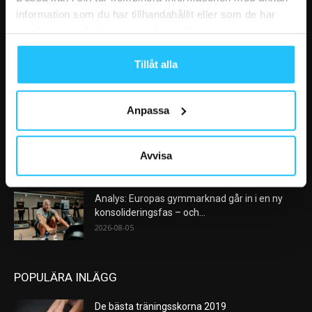
information som du har tillhandahållit eller som de har
samlat in när du har använt deras tjänster.
VÅRA FAVORITER
Tillåt alla
Nike satsar på hybridträning när Hyrox formar
nästa stora kategori
2026-08-07
Anpassa
AI kommer aldrig kunna ersätta en frukost
efter träningspasset
Avvisa
2026-08-06
Analys: Europas gymmarknad går in i en ny
konsolideringsfas – och...
2026-08-05
POPULÄRA INLÄGG
De bästa träningsskorna 2019