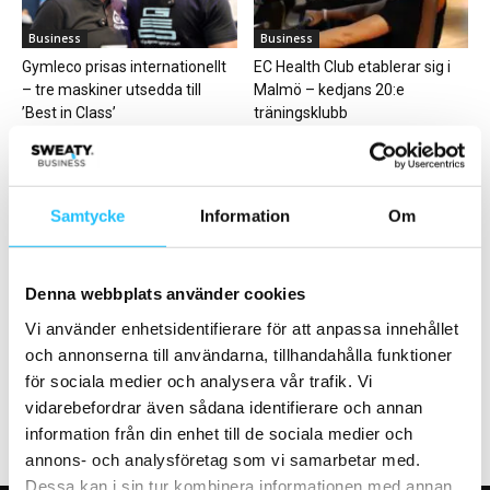
Business
Business
Gymleco prisas internationellt
EC Health Club etablerar sig i
– tre maskiner utsedda till
Malmö – kedjans 20:e
’Best in Class’
träningsklubb
Samtycke
Information
Om
Digitalt
Business
Denna webbplats använder cookies
Samarbetet mellan WiseGym
SoulAnnex – spin off-koncept
Vi använder enhetsidentifierare för att anpassa innehållet
och Factory Fitness har börjat
till SoulCycle
och annonserna till användarna, tillhandahålla funktioner
bra
för sociala medier och analysera vår trafik. Vi
vidarebefordrar även sådana identifierare och annan
information från din enhet till de sociala medier och
annons- och analysföretag som vi samarbetar med.
Dessa kan i sin tur kombinera informationen med annan