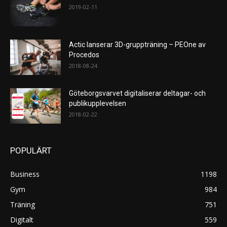
2019-02-11
Actic lanserar 3D-gruppträning – PEOne av
Procedos
2018-08-24
Göteborgsvarvet digitaliserar deltagar- och
publikupplevelsen
2018-02-22
POPULÄRT
Business
1198
Gym
984
Träning
751
Digitalt
559