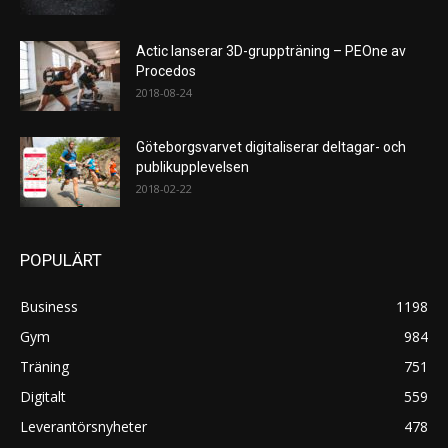
Actic lanserar 3D-gruppträning – PEOne av
Procedos
2018-08-24
Göteborgsvarvet digitaliserar deltagar- och
publikupplevelsen
2018-02-22
POPULÄRT
Business
1198
Gym
984
Träning
751
Digitalt
559
Leverantörsnyheter
478