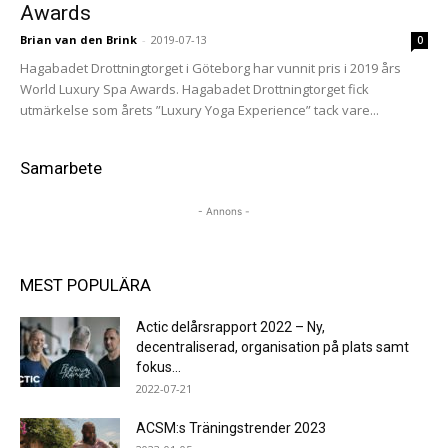
Awards
Brian van den Brink
-
2019-07-13
0
Hagabadet Drottningtorget i Göteborg har vunnit pris i 2019 års
World Luxury Spa Awards. Hagabadet Drottningtorget fick
utmärkelse som årets ”Luxury Yoga Experience” tack vare...
Samarbete
- Annons -
MEST POPULÄRA
Actic delårsrapport 2022 – Ny,
decentraliserad, organisation på plats samt
fokus...
2022-07-21
ACSM:s Träningstrender 2023