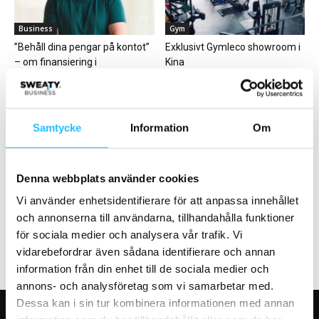
Business
Gym
”Behåll dina pengar på kontot”
Exklusivt Gymleco showroom i
– om finansiering i
Kina
gymbranschen, med...
Samtycke
Information
Om
Business
Produktnyheter
Denna webbplats använder cookies
Björn Johansson – Sweaty
Sverigepremiär för ny
Vi använder enhetsidentifierare för att anpassa innehållet
Business podcast #67
gymmaskin från Gymleco
och annonserna till användarna, tillhandahålla funktioner
för sociala medier och analysera vår trafik. Vi
vidarebefordrar även sådana identifierare och annan
information från din enhet till de sociala medier och
annons- och analysföretag som vi samarbetar med.
Dessa kan i sin tur kombinera informationen med annan