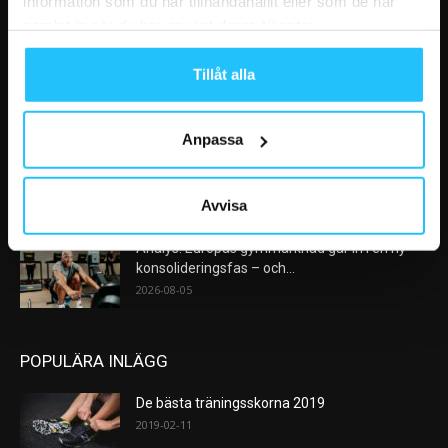
information som du har tillhandahållit eller som de har
VÅRA FAVORITER
samlat in när du har använt deras tjänster.
Nike satsar på hybridträning när Hyrox formar
Tillåt alla
nästa stora kategori
2026-08-07
Anpassa
AI kommer aldrig kunna ersätta en frukost
efter träningspasset
2026-08-06
Avvisa
Analys: Europas gymmarknad går in i en ny
konsolideringsfas – och...
2026-08-05
POPULÄRA INLÄGG
De bästa träningsskorna 2019
2019-02-11