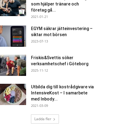
som hjälper tränare och
företag gå...
2021-01-21
EGYM säkrar jätteinvestering –
siktar mot börsen
2023-07-13
Friskis&Svettis söker
verksamhetschef i Göteborg
2025-11-12
Utbilda dig till kostrådgivare via
IntensiveKost – I samarbete
med Inbody...
2021-03-09
Ladda fler