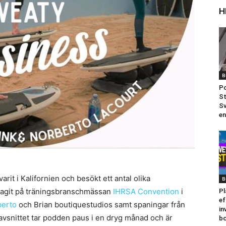
H
B
Po
St
Sv
en
varit i Kalifornien och besökt ett antal olika
B
tagit på träningsbranschmässan
IHRSA Convention
i
Pl
ef
berto
och Brian boutiquestudios samt spaningar från
in
vsnittet tar podden paus i en dryg månad och är
bo