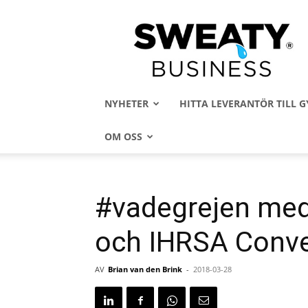
Sweaty
Business
NYHETER
HITTA LEVERANTÖR TILL
OM OSS
#vadegrejen med
och IHRSA Conve
AV
Brian van den Brink
-
2018-03-28