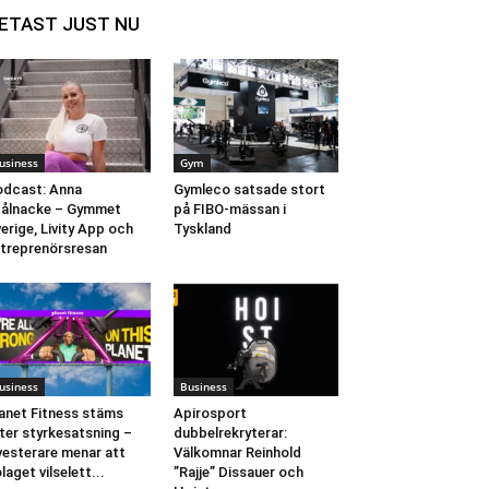
ETAST JUST NU
usiness
Gym
dcast: Anna
Gymleco satsade stort
ålnacke – Gymmet
på FIBO-mässan i
erige, Livity App och
Tyskland
treprenörsresan
usiness
Business
anet Fitness stäms
Apirosport
ter styrkesatsning –
dubbelrekryterar:
vesterare menar att
Välkomnar Reinhold
laget vilselett...
”Rajje” Dissauer och