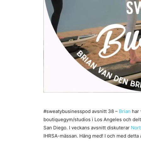
#sweatybusinesspod avsnitt 38 –
Brian
har 
boutiquegym/studios i Los Angeles och del
San Diego. I veckans avsnitt diskuterar
Nor
IHRSA-mässan. Häng med! I och med detta a