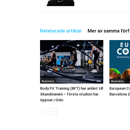
Relaterade artiklar
Mer av samma förf
Business
Business
Body Fit Training (BFT) har anlänt till
European Co
Skandinavien – första studion har
Barcelona 2
öppnat i Oslo