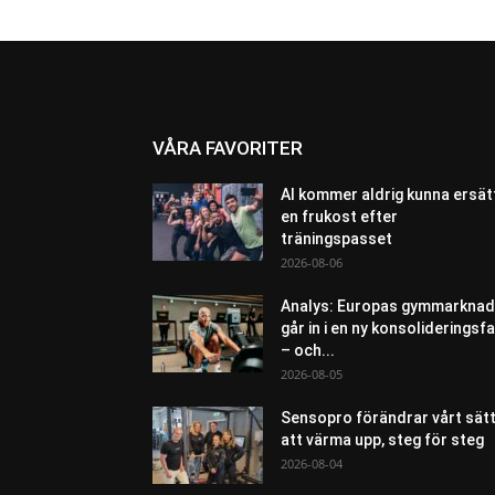
VÅRA FAVORITER
AI kommer aldrig kunna ersät
en frukost efter
träningspasset
2026-08-06
Analys: Europas gymmarknad
går in i en ny konsolideringsf
– och...
2026-08-05
Sensopro förändrar vårt sät
att värma upp, steg för steg
2026-08-04