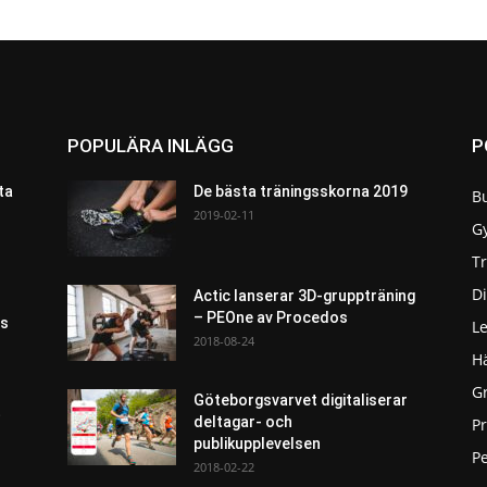
POPULÄRA INLÄGG
P
ta
De bästa träningsskorna 2019
B
2019-02-11
G
T
Di
Actic lanserar 3D-gruppträning
– PEOne av Procedos
as
L
2018-08-24
H
G
Göteborgsvarvet digitaliserar
t
deltagar- och
P
publikupplevelsen
Pe
2018-02-22