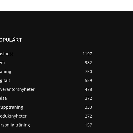
OPULÄRT
usiness
1197
ym
982
räning
750
gitalt
559
everantörsnyheter
478
älsa
372
ruppträning
330
roduktnyheter
272
rsonlig träning
157