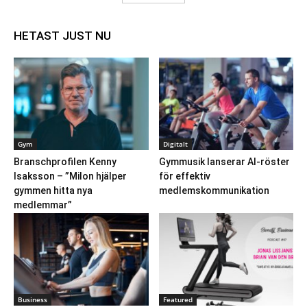
HETAST JUST NU
Gym
Digitalt
Branschprofilen Kenny
Gymmusik lanserar AI-röster
Isaksson – ”Milon hjälper
för effektiv
gymmen hitta nya
medlemskommunikation
medlemmar”
Business
Featured