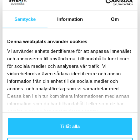
massageterapeut, PT och
grupptränare i Stockholm
Business
Samtycke
Information
Om
Champion Health Nordic lanserar
svensk version av sin hälsoplattform
Corporate
för företag
Denna webbplats använder cookies
Wellness
Vi använder enhetsidentifierare för att anpassa innehållet
EGYM förvärvar FitReserve
och annonserna till användarna, tillhandahålla funktioner
för sociala medier och analysera vår trafik. Vi
Business
vidarebefordrar även sådana identifierare och annan
information från din enhet till de sociala medier och
annons- och analysföretag som vi samarbetar med.
Dessa kan i sin tur kombinera informationen med annan
information som du har tillhandahållit eller som de har
Samarbete
samlat in när du har använt deras tjänster.
- Annons -
Tillåt alla