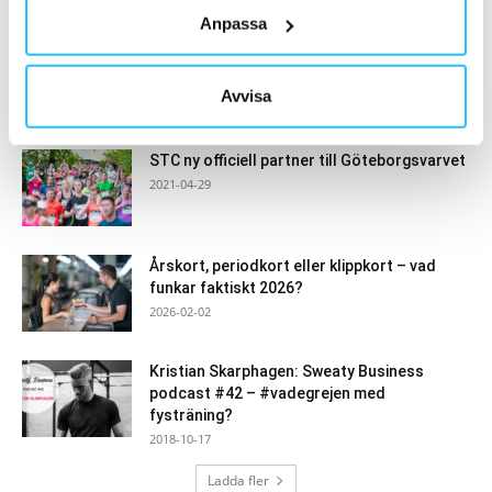
MEST POPULÄRA
Anpassa
Fitness24Seven teamar upp med
Midnattsloppet
Avvisa
2025-01-31
STC ny officiell partner till Göteborgsvarvet
2021-04-29
Årskort, periodkort eller klippkort – vad
funkar faktiskt 2026?
2026-02-02
Kristian Skarphagen: Sweaty Business
podcast #42 – #vadegrejen med
fysträning?
2018-10-17
Ladda fler