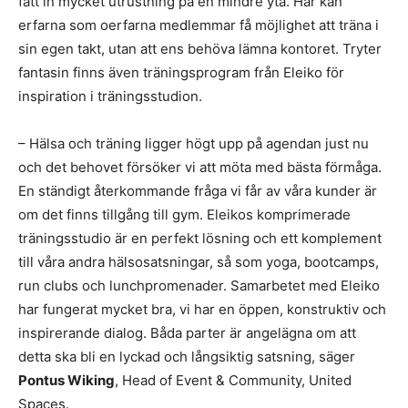
fått in mycket utrustning på en mindre yta. Här kan
erfarna som oerfarna medlemmar få möjlighet att träna i
sin egen takt, utan att ens behöva lämna kontoret. Tryter
fantasin finns även träningsprogram från Eleiko för
inspiration i träningsstudion.
– Hälsa och träning ligger högt upp på agendan just nu
och det behovet försöker vi att möta med bästa förmåga.
En ständigt återkommande fråga vi får av våra kunder är
om det finns tillgång till gym. Eleikos komprimerade
träningsstudio är en perfekt lösning och ett komplement
till våra andra hälsosatsningar, så som yoga, bootcamps,
run clubs och lunchpromenader. Samarbetet med Eleiko
har fungerat mycket bra, vi har en öppen, konstruktiv och
inspirerande dialog. Båda parter är angelägna om att
detta ska bli en lyckad och långsiktig satsning, säger
Pontus Wiking
, Head of Event & Community, United
Spaces.