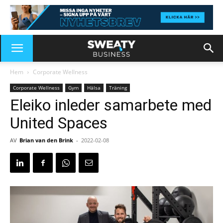
Hem
Corporate Wellness
Corporate Wellness
Gym
Hälsa
Träning
Eleiko inleder samarbete med
United Spaces
AV
Brian van den Brink
-
2022-02-08