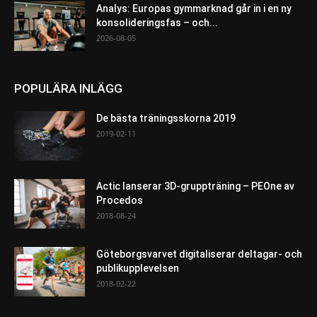
Analys: Europas gymmarknad går in i en ny
konsolideringsfas – och...
2026-08-05
POPULÄRA INLÄGG
De bästa träningsskorna 2019
2019-02-11
Actic lanserar 3D-gruppträning – PEOne av
Procedos
2018-08-24
Göteborgsvarvet digitaliserar deltagar- och
publikupplevelsen
2018-02-22