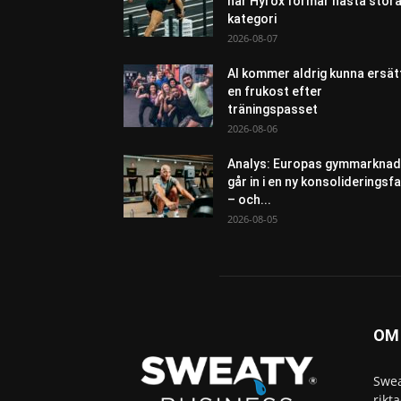
när Hyrox formar nästa stor
kategori
2026-08-07
AI kommer aldrig kunna ersät
en frukost efter
träningspasset
2026-08-06
Analys: Europas gymmarknad
går in i en ny konsolideringsf
– och...
2026-08-05
OM
Swea
rikt