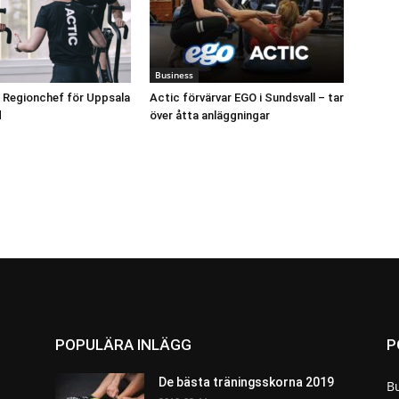
Business
 Regionchef för Uppsala
Actic förvärvar EGO i Sundsvall – tar
d
över åtta anläggningar
POPULÄRA INLÄGG
P
De bästa träningsskorna 2019
B