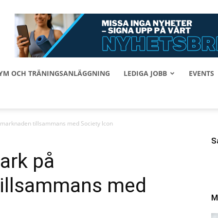
 GYM OCH TRÄNINGSANLÄGGNING
LEDIGA JOBB
EVENTS
mmarknaden tillsammans med Society lcon
S
mark på
illsammans med
M