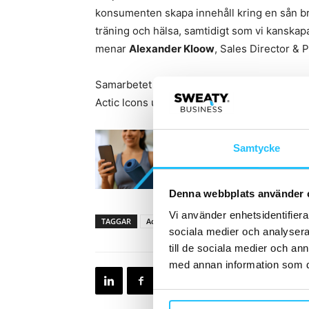
konsumenten skapa innehåll kring en sån b
träning och hälsa, samtidigt som vi kanska
menar
Alexander Kloow
, Sales Director & 
Samarbetet lanseras i juni 2021 med en ka
Actic lcons upplever boxen på plats runt om
Samtycke
Denna webbplats använder 
Vi använder enhetsidentifierar
TAGGAR
Actic
Alexander Kloow
Outdoor Box
sociala medier och analysera 
till de sociala medier och a
med annan information som du 