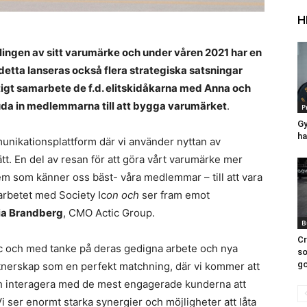
H
klingen av sitt varumärke och under våren 2021 har en
etta lanseras också flera strategiska satsningar
igt samarbete de f.d. elitskidåkarna med Anna och
juda in medlemmarna till att bygga varumärket
.
P
Gy
ha
unikationsplattform där vi använder nyttan av
sätt. En del av resan för att göra vårt varumärke mer
dem som känner oss bäst- våra medlemmar – till att vara
marbetet med Society Ic
on och
ser fram emot
ia Brandberg
, CMO Actic Group.
B
Cr
tic och med tanke på deras gedigna arbete och nya
so
go
tnerskap som en perfekt matchning, där vi kommer att
och interagera med de mest engagerade kunderna att
Vi ser enormt starka synergier och möjligheter att låta