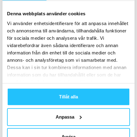
Denna webbplats använder cookies
TAGGAR
Chief Information Officer
Christian ask
CIO
Vi använder enhetsidentifierare för att anpassa innehållet
Fitness24Seven
och annonserna till användarna, tillhandahålla funktioner
för sociala medier och analysera vår trafik. Vi
vidarebefordrar även sådana identifierare och annan
information från din enhet till de sociala medier och
annons- och analysföretag som vi samarbetar med.
Dessa kan i sin tur kombinera informationen med annan
information som du har tillhandahållit eller som de har
samlat in när du har använt deras tjänster.
Förra artikeln
Nästa artikel
Pilotprojekt om metabol hälsa
Bildextra: Kundträff hos
Tillåt alla
visar tydliga resultat – utan
Concept Träningsredskap i
läkemedel
Jönköping
Anpassa
Avvisa