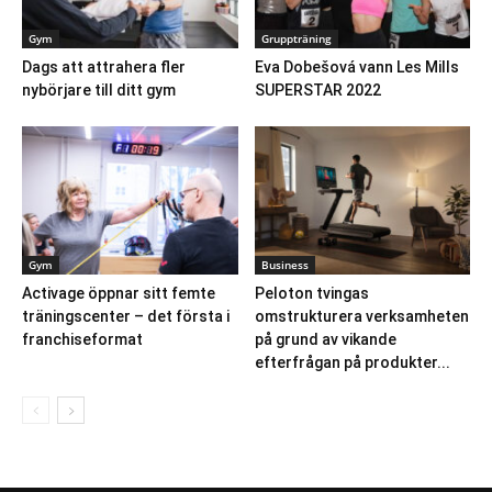
Gym
Gruppträning
Dags att attrahera fler
Eva Dobešová vann Les Mills
nybörjare till ditt gym
SUPERSTAR 2022
Gym
Business
Activage öppnar sitt femte
Peloton tvingas
träningscenter – det första i
omstrukturera verksamheten
franchiseformat
på grund av vikande
efterfrågan på produkter...