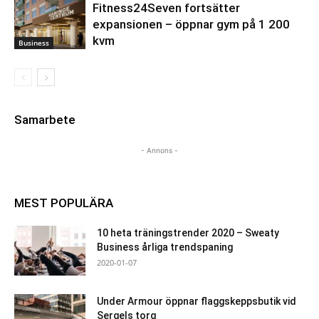
Fitness24Seven fortsätter
expansionen – öppnar gym på 1 200
kvm
Business
Samarbete
- Annons -
MEST POPULÄRA
10 heta träningstrender 2020 – Sweaty
Business årliga trendspaning
2020-01-07
Under Armour öppnar flaggskeppsbutik vid
Sergels torg