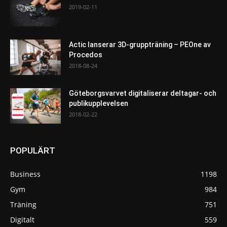
2019-02-11
Actic lanserar 3D-gruppträning – PEOne av
Procedos
2018-08-24
Göteborgsvarvet digitaliserar deltagar- och
publikupplevelsen
2018-02-22
POPULÄRT
Business
1198
Gym
984
Träning
751
Digitalt
559