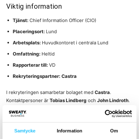
Viktig information
Tjänst:
Chief Information Officer (CIO)
Placeringsort:
Lund
Arbetsplats:
Huvudkontoret i centrala Lund
Omfattning:
Heltid
Rapporterar till:
VD
Rekryteringspartner:
Castra
I rekryteringen samarbetar bolaget med
Castra
.
Kontaktpersoner är
Tobias Lindberg
och
John Lindroth
.
Ansökan till tjänsten görs
via följande länk
.
Samtycke
Information
Om