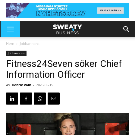
Hem
Jobbannons
Jobbannons
Fitness24Seven söker Chief
Information Officer
AV
Henrik Valis
-
2026-05-15