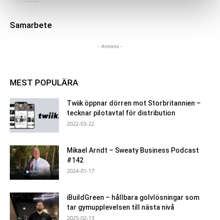
Samarbete
- Annons -
MEST POPULÄRA
Twiik öppnar dörren mot Storbritannien –
tecknar pilotavtal för distribution
2022-03-22
Mikael Arndt – Sweaty Business Podcast
#142
2024-01-17
iBuildGreen – hållbara golvlösningar som
tar gymupplevelsen till nästa nivå
2025-02-13