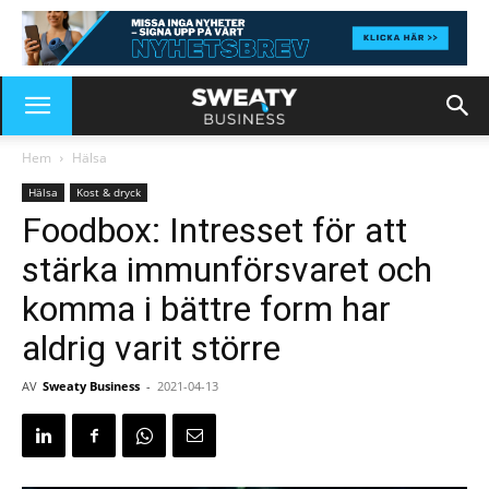
Hem
Hälsa
Hälsa
Kost & dryck
Foodbox: Intresset för att
stärka immunförsvaret och
komma i bättre form har
aldrig varit större
AV
Sweaty Business
-
2021-04-13