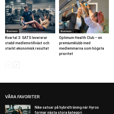
Business
Business
Kvartal 3: SATS levererar
Optimum Health Club – en
stabil medlemstillväxt och
premiumklubb med
starkt ekonomisk resultat
medlemmarna som högsta
prioritet
VÅRA FAVORITER
Nike satsar på hybridträning när Hyrox
formar nästa stora kategori