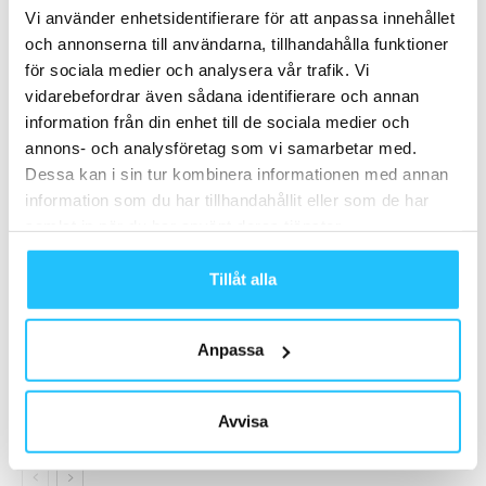
Vi använder enhetsidentifierare för att anpassa innehållet
och annonserna till användarna, tillhandahålla funktioner
för sociala medier och analysera vår trafik. Vi
Relaterade artiklar
Mer av samma författare
vidarebefordrar även sådana identifierare och annan
information från din enhet till de sociala medier och
Podcast: Katarina Andersson om
annons- och analysföretag som vi samarbetar med.
Active Sweden, FaR och GLP-1 –
Dessa kan i sin tur kombinera informationen med annan
branschfrågorna som formar gym-
Business
information som du har tillhandahållit eller som de har
Sverige (del 2/2)
samlat in när du har använt deras tjänster.
Katarina Andersson fortsätter två år
Tillåt alla
till som ordförande för Active Sweden
Business
Anpassa
Active Sweden – Fritidskortet: “Ungas
fritid är mer än bara föreningsliv –
släpp in även privata aktörer
Avvisa
Gym