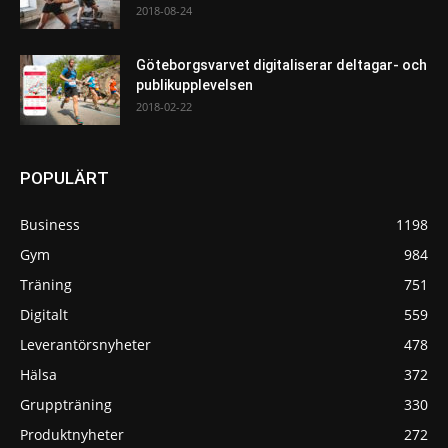
2018-08-24
Göteborgsvarvet digitaliserar deltagar- och
publikupplevelsen
2018-02-22
POPULÄRT
Business
1198
Gym
984
Träning
751
Digitalt
559
Leverantörsnyheter
478
Hälsa
372
Gruppträning
330
Produktnyheter
272