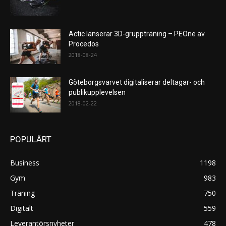
Actic lanserar 3D-gruppträning – PEOne av
Procedos
2018-08-24
Göteborgsvarvet digitaliserar deltagar- och
publikupplevelsen
2018-02-22
POPULÄRT
Business
1198
Gym
983
Träning
750
Digitalt
559
Leverantörsnyheter
478