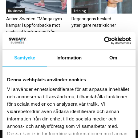
Business
Träning
Active Sweden: ”Många gym
Regeringens besked:
kämpar i uppförsbacke mot
ytterligare restriktioner
oschysst konkurrens från...
Samtycke
Information
Om
Business
Business
Denna webbplats använder cookies
Nordic Wellness når 400
FIBO expanderar till
klubbar – jubileumsklubb
Saudiarabien
Vi använder enhetsidentifierare för att anpassa innehållet
planeras i Göteborg
och annonserna till användarna, tillhandahålla funktioner
för sociala medier och analysera vår trafik. Vi
vidarebefordrar även sådana identifierare och annan
information från din enhet till de sociala medier och
annons- och analysföretag som vi samarbetar med.
Dessa kan i sin tur kombinera informationen med annan