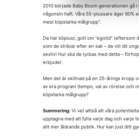
2010 började Baby Boom generationen gå i p
någonsin haft. Våra 55-plussare äger 80% av a
mest köpstarka målgrupp”.
De har köplust, gott om ”egotid” (eftersom 
som de strävar efter en sak – de vill dö unga
sexliv! Hur ska de lyckas med detta – förho
erbjuder.
Men det är skillnad på en 25-årings kropp o
av era program (tempo, val av rörelse och in
köpstarka målgrupp?
Summering:
Vi vet alltså att våra potentiell
upptagna med att fylla varje dag och varje
allt mer åldrande publik. Hur kan just ditt gy