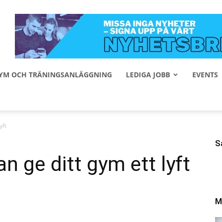
 GYM OCH TRÄNINGSANLÄGGNING
LEDIGA JOBB
EVENTS
yft
S
n ge ditt gym ett lyft
M