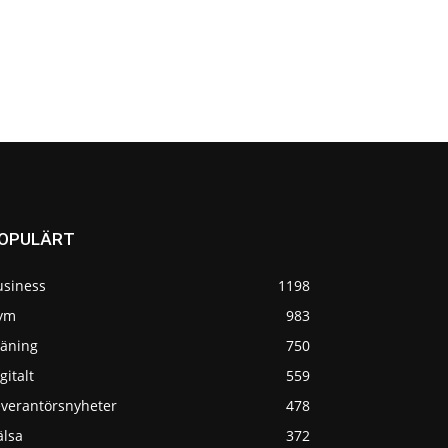
OPULÄRT
usiness
1198
ym
983
räning
750
gitalt
559
everantörsnyheter
478
älsa
372