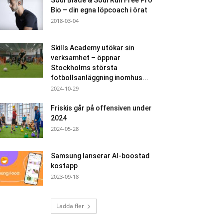
Soul Blade & Soul Run Free Pro
Bio – din egna löpcoach i örat
2018-03-04
Skills Academy utökar sin
verksamhet – öppnar
Stockholms största
fotbollsanläggning inomhus...
2024-10-29
Friskis går på offensiven under
2024
2024-05-28
Samsung lanserar AI-boostad
kostapp
2023-09-18
Ladda fler