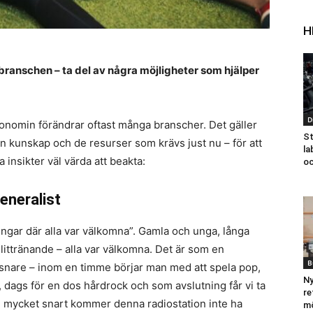
H
mbranschen – ta del av några möjligheter som hjälper
D
onomin förändrar oftast många branscher. Det gäller
St
den kunskap och de resurser som krävs just nu – för att
la
a insikter väl värda att beakta:
oc
generalist
ingar där alla var välkomna”. Gamla och unga, långa
littränande – alla var välkomna. Det är som en
B
yssnare – inom en timme börjar man med att spela pop,
Ny
z, dags för en dos hårdrock och som avslutning får vi ta
re
ch mycket snart kommer denna radiostation inte ha
mö