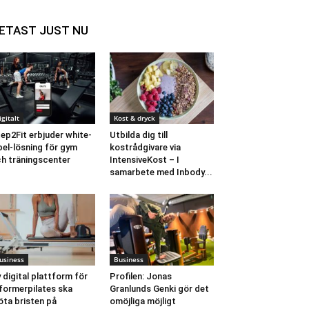
ETAST JUST NU
igitalt
Kost & dryck
ep2Fit erbjuder white-
Utbilda dig till
bel-lösning för gym
kostrådgivare via
h träningscenter
IntensiveKost – I
samarbete med Inbody...
usiness
Business
 digital plattform för
Profilen: Jonas
formerpilates ska
Granlunds Genki gör det
ta bristen på
omöjliga möjligt