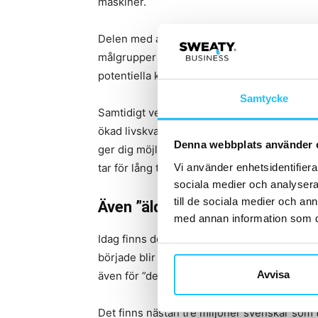
maskiner.
Delen med att ”träna på gym” ska ta 60 minu
målgrupper som ännu inte hittat in i gymmil
potentiella kunder både tråkigt och en känsla
Samtycke
Samtidigt vet vi alla – att spenderad tid på
ökad livskvantitet (att helt enkelt leva längr
Denna webbplats använder 
ger dig möjlighet att leva livet fullt ut). Lös
Vi använder enhetsidentifierar
tar för lång tid men ändå ger suveräna resul
sociala medier och analysera 
till de sociala medier och a
Även ”äldre” är uppväxta med 
med annan information som du 
Idag finns det 40 plussare som är födda 
började blir en mer accepterad faktor i samhä
Avvisa
även för ”den äldre massan” att ha ett gymko
Det finns nästan tre miljoner svenskar som 