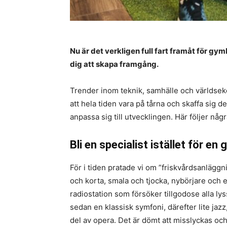
Nu är det verkligen full fart framåt för gy
dig att skapa framgång.
Trender inom teknik, samhälle och världsek
att hela tiden vara på tårna och skaffa sig 
anpassa sig till utvecklingen. Här följer någr
Bli en specialist istället för en 
För i tiden pratade vi om ”friskvårdsanläggn
och korta, smala och tjocka, nybörjare och e
radiostation som försöker tillgodose alla l
sedan en klassisk symfoni, därefter lite jaz
del av opera. Det är dömt att misslyckas o