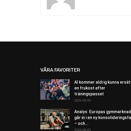
VÅRA FAVORITER
AI kommer aldrig kunna ersät
en frukost efter
träningspasset
2026-08-06
Analys: Europas gymmarknad
går in i en ny konsolideringsf
– och...
2026-08-05