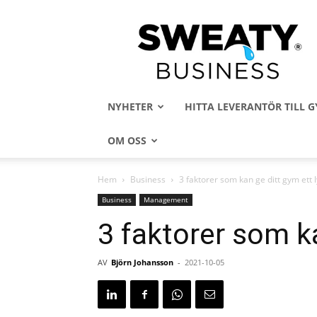
Sweaty
Business
NYHETER
HITTA LEVERANTÖR TILL
OM OSS
Hem
Business
3 faktorer som kan ge ditt gym ett l
Business
Management
3 faktorer som ka
AV
Björn Johansson
-
2021-10-05