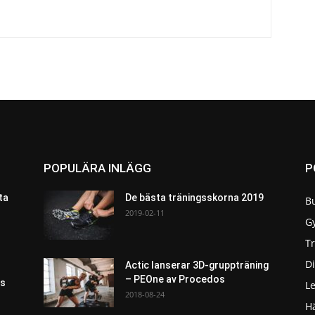
POPULÄRA INLÄGG
P
ta
De bästa träningsskorna 2019
B
2019-02-11
G
T
Di
Actic lanserar 3D-gruppträning
– PEOne av Procedos
as
L
2018-08-24
H