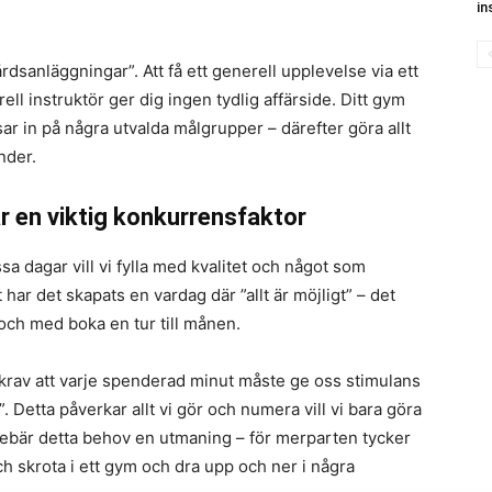
in
rdsanläggningar”. Att få ett generell upplevelse via ett
ll instruktör ger dig ingen tydlig affärside. Ditt gym
r in på några utvalda målgrupper – därefter göra allt
under.
 är en viktig konkurrensfaktor
sa dagar vill vi fylla med kvalitet och något som
 har det skapats en vardag där ”allt är möjligt” – det
 och med boka en tur till månen.
r krav att varje spenderad minut måste ge oss stimulans
 Detta påverkar allt vi gör och numera vill vi bara göra
nebär detta behov en utmaning – för merparten tycker
 och skrota i ett gym och dra upp och ner i några