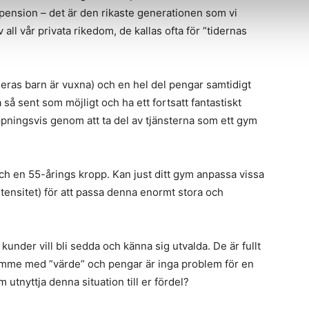
ension – det är den rikaste generationen som vi
ll vår privata rikedom, de kallas ofta för ”tidernas
deras barn är vuxna) och en hel del pengar samtidigt
 så sent som möjligt och ha ett fortsatt fantastiskt
ppningsvis genom att ta del av tjänsterna som ett gym
ch en 55-årings kropp. Kan just ditt gym anpassa vissa
tensitet) för att passa denna enormt stora och
a kunder vill bli sedda och känna sig utvalda. De är fullt
 timme med ”värde” och pengar är inga problem för en
m utnyttja denna situation till er fördel?