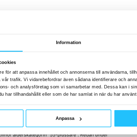
ter är definitivt inte en paketeringar som passar de
jön. Att lägga många timmar på gymmet är för de flesta
 av ”vad f-n gör jag här”.
Information
 gymmet är den bästa investering du kan göra. Både för
e) och ökad livskvalité (att ha en kropp i fin form som
cookies
ningen blir för gymmen att hitta något som är roligt, inte
e för att anpassa innehållet och annonserna till användarna, tillh
tat. Och hur enkelt är det egentligen?
vår trafik. Vi vidarebefordrar även sådana identifierare och anna
nnons- och analysföretag som vi samarbetar med. Dessa kan i sin
gym
har tillhandahållit eller som de har samlat in när du har använt 
på 1980-talet – samma decennium som när gymmen
llet. Det blir därför allt mer vanligt och accepterat
Anpassa
rt.
tillhör ålderskategorin ”55-plussare”. Redan under