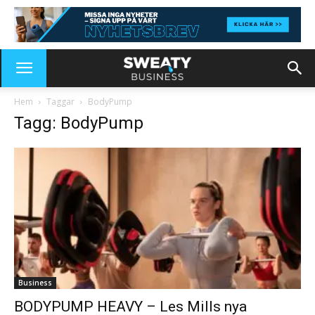
Hem
Taggar
BodyPump
Tagg: BodyPump
Business
BODYPUMP HEAVY – Les Mills nya