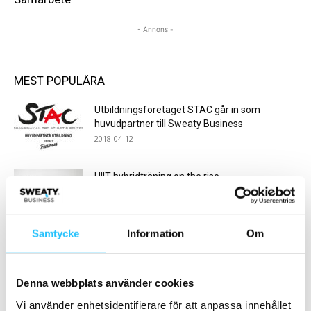
- Annons -
MEST POPULÄRA
Utbildningsföretaget STAC går in som
huvudpartner till Sweaty Business
2018-04-12
HIIT-hybridträning on the rise
2019-02-25
Samtycke
Information
Om
Sensopro Kommer till FIBO med nya
innovationer
2025-02-11
Denna webbplats använder cookies
Vi använder enhetsidentifierare för att anpassa innehållet
SATS levererade nytt medlems- och