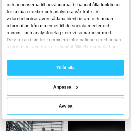
och annonserna till användarna, tillhandahålla funktioner
resultatrekord för under 2024
för sociala medier och analysera vår trafik. Vi
2025-02-12
vidarebefordrar även sådana identifierare och annan
information från din enhet till de sociala medier och
Ladda fler
annons- och analysföretag som vi samarbetar med.
Dessa kan i sin tur kombinera informationen med annan
HETAST JUST NU
information som du har tillhandahållit eller som de har
samlat in när du har använt deras tjänster.
Tillåt alla
Anpassa
Business
Business
Hela FYS-rapporten är nu
FitnessPlayer revolutionerar
publicerad – förslag om
musikhantering för gym och
Avvisa
skatteavdrag för fysisk...
gruppträning