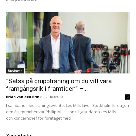
Business
”Satsa på gruppträning om du vill vara
framgångsrik i framtiden” –...
Brian van den Brink
-
2018-09-10
0
I samband med träningseventet Les Mills Live i Stockholm lördagen
den 8 september var Phillip Mills, son till grundaren Les Mills
och koncernchef för företaget med...
Samarbete