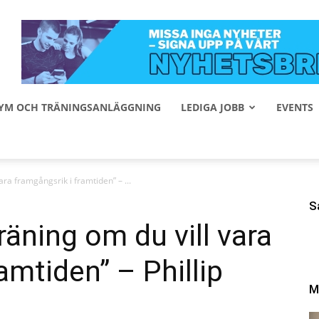
 GYM OCH TRÄNINGSANLÄGGNING
LEDIGA JOBB
EVENTS
ra framgångsrik i framtiden” – ...
S
äning om du vill vara
amtiden” – Phillip
M