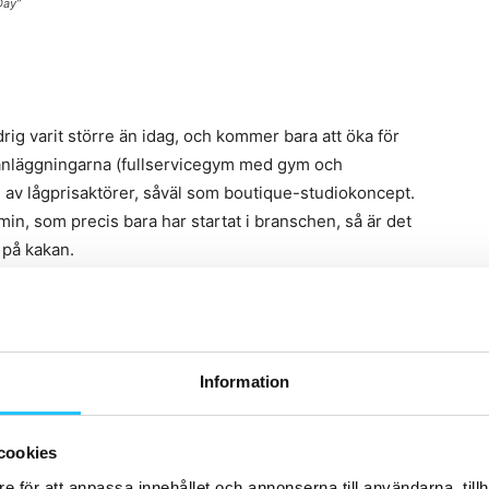
Day”
g varit större än idag, och kommer bara att öka för
gsanläggningarna (fullservicegym med gym och
e av lågprisaktörer, såväl som boutique-studiokoncept.
in, som precis bara har startat i branschen, så är det
på kakan.
er kraftigt, mindre bra för traditionella
Information
n sker hos icke-traditionella aktörer (ffa boutique-
nns ett antal ”digital disruptors” som med innovativa
t helt nytt till marknaden.
Peloton
är ett sådant
cookies
pplevelse – fast hemma hos människor! Idag har de
e för att anpassa innehållet och annonserna till användarna, tillh