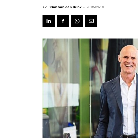
AV
Brian van den Brink
-
2018-09-10