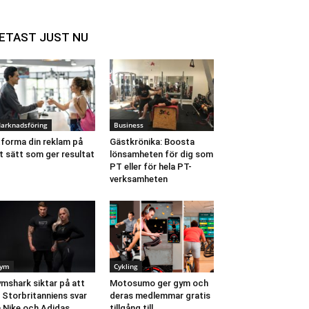
ETAST JUST NU
arknadsföring
Business
forma din reklam på
Gästkrönika: Boosta
t sätt som ger resultat
lönsamheten för dig som
PT eller för hela PT-
verksamheten
ym
Cykling
mshark siktar på att
Motosumo ger gym och
i Storbritanniens svar
deras medlemmar gratis
 Nike och Adidas
tillgång till