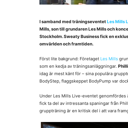
I samband med träningseventet
Les Mills 
Mills, son till grundaren Les Mills och ko
Stockholm. Sweaty Business fick en exklusiv
omvärlden och framtiden.
Först lite bakgrund: Företaget
Les Mills
grun
som en kedja av träningsanläggningar.
Phill
idag är mest känt för – sina populära grupp
BodyStep, flaggskeppet BodyPump var dock d
Under Les Mills Live-eventet genomfördes 
fick ta del av intressanta spaningar från Phi
gruppträning är en kritisk del i att vara fr