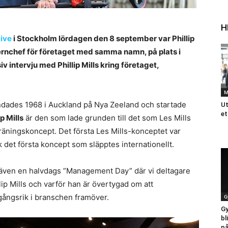
H
Live
i Stockholm lördagen den 8 september var Phillip
ncernchef för företaget med samma namn, på plats i
 intervju med Phillip Mills kring företaget,
M
dades 1968 i Auckland på Nya Zeeland och startade
Ut
et
ip Mills
är den som lade grunden till det som Les Mills
träningskoncept.
Det första Les Mills-konceptet var
et första koncept som släpptes internationellt.
även en halvdags ”Management Day” där vi deltagare
llip Mills och varför han är övertygad om att
amgångsrik i branschen framöver.
G
Gy
bl
på