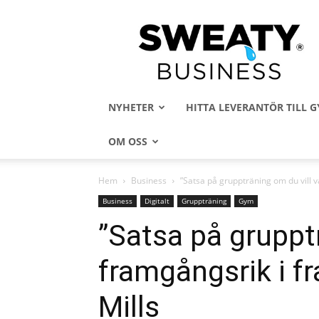
Sweaty
Business
NYHETER
HITTA LEVERANTÖR TILL
OM OSS
Hem
Business
”Satsa på gruppträning om du vill va
Business
Digitalt
Gruppträning
Gym
”Satsa på grupptr
framgångsrik i fr
Mills