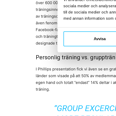
över 600 000 medlemmar som via digitala m
sociala medier och analysera 
träningsinnehåll, i tillägg har de ett par h
till de sociala medier och a
av träningscyklar, skor, massagerullar, vik
med annan information som du 
även fenomenet
Kayla Itsines
, som med över
Facebook-fans har miljoner människor som p
och träningtjänster för ca 40 kr/månad. I ti
Avvisa
designade träningsrelaterade produkter.
Personlig träning vs. gruppträn
I Phillips presentation fick vi även se en gr
länder som visade på att 50% av medlemmar
egen hand och totalt ”endast” 14% deltar i ak
träning.
”GROUP EXCERC