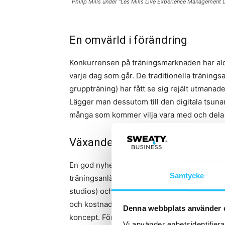
Phillp Mills under ”Les Mills Live Experience Management 
En omvärld i förändring
Konkurrensen på träningsmarknaden har aldri
varje dag som går. De traditionella tränin
gruppträning) har fått se sig rejält utmanad
Lägger man dessutom till den digitala tsunam
många som kommer vilja vara med och dela 
Växande marknad
En god nyhet är att marknaden för träning väx
Samtycke
träningsanläggningar är däremot att tillväxte
studios) och digitala koncept. I branschen fi
och kostnadseffektiva koncept erbjuder någo
Denna webbplats använder 
koncept. Företaget erbjuder en boutique-u
Vi använder enhetsidentifierar