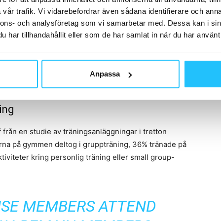
edlemskap prenumererar på företagets digitala
vår trafik. Vi vidarebefordrar även sådana identifierare och anna
undra tusen kunder som även köpt deras hårdvara, i form
nnons- och analysföretag som vi samarbetar med. Dessa kan i sin
ter med mera, att genom föra träningen med/på. Du har
har tillhandahållit eller som de har samlat in när du har använt 
 10 miljoner följare på Instagram och 24 miljoner
renumererar på innehållet i hennes digitala hälso-
llägg till detta har hon en webbshop med snyggt
Anpassa
ing
af från en studie av träningsanläggningar i tretton
na på gymmen deltog i gruppträning, 36% tränade på
tiviteter kring personlig träning eller small group-
ISE MEMBERS ATTEND