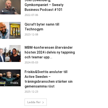
Joel Löwenberg,
Gymkompaniet – Sweaty
Business Podcast #101
2022-07-06
Qicraft byter namn till
Technogym
2023-12-08
MBM-konferensen återvänder
hösten 2024 i delvis ny tappning
och teamar upp...
2024-05-03
Friskis&Svettis ansluter till
Active Sweden –
träningsbranschen stärker sin
gemensamma röst
2025-12-23
Ladda fler