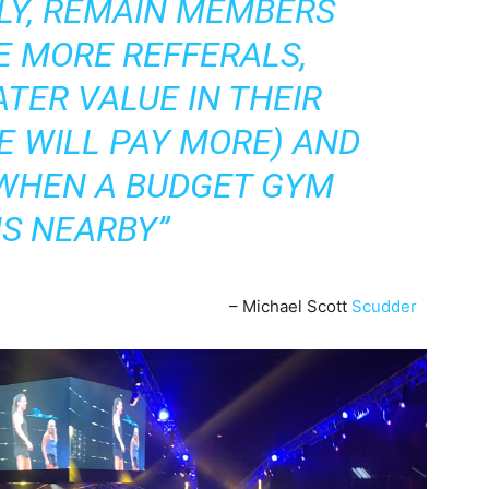
LY, REMAIN MEMBERS
E MORE REFFERALS,
TER VALUE IN THEIR
E WILL PAY MORE) AND
 WHEN A BUDGET GYM
S NEARBY”
– Michael Scott
Scudder