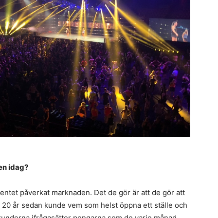
en idag?
entet påverkat marknaden. Det de gör är att de gör att
ör 20 år sedan kunde vem som helst öppna ett ställe och
h kunderna ifrågasätter pengarna som de varje månad