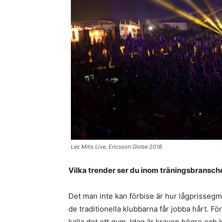
Les Mills Live, Ericsson Globe 2018
Vilka trender ser du inom träningsbransch
Det man inte kan förbise är hur lågprissegm
de traditionella klubbarna får jobba hårt. F
kalla det ett gym. Idag är kraven högre oc