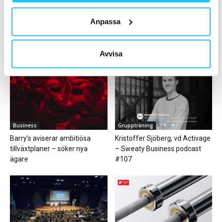
Ladda fler
Anpassa
HETAST JUST NU
Avvisa
Business
Gruppträning
Barry’s aviserar ambitiösa
Kristoffer Sjöberg, vd Activage
tillväxtplaner – söker nya
– Sweaty Business podcast
ägare
#107