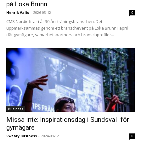
på Loka Brunn
Henrik Valis
-
2026-03-12
0
CMS Nordic firar i år 30 år i träningsbranschen. Det
uppmärksammas genom ett branschevent på Loka Brunn i april
där gymägare, samarbetspartners och branschprofiler...
Business
Missa inte: Inspirationsdag i Sundsvall för
gymägare
Sweaty Business
-
2024-08-12
0