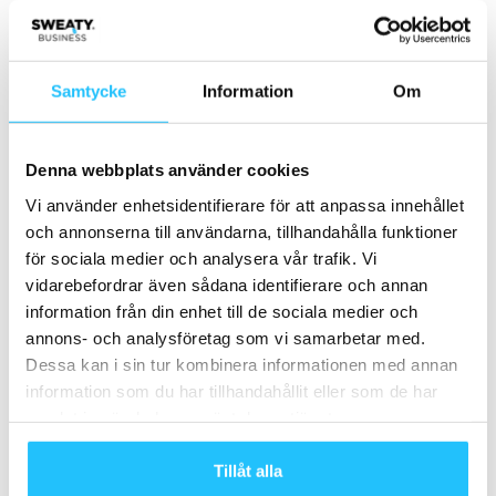
MEST POPULÄRA
Samtycke
Information
Om
SATS öppnar 6 nya träningscenter och padel
2021-03-26
Denna webbplats använder cookies
Vi använder enhetsidentifierare för att anpassa innehållet
Vartex söker resande servicetekniker
och annonserna till användarna, tillhandahålla funktioner
2025-11-28
för sociala medier och analysera vår trafik. Vi
vidarebefordrar även sådana identifierare och annan
information från din enhet till de sociala medier och
Henning Holm på Sweaty Business Talks
annons- och analysföretag som vi samarbetar med.
2020-02-21
Dessa kan i sin tur kombinera informationen med annan
information som du har tillhandahållit eller som de har
samlat in när du har använt deras tjänster.
SATS öppnar tre nya träningscenter i
Stockholm
Tillåt alla
2019-09-02