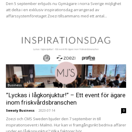
Den 5 september erbjuds nu Gymägare i norra Sverige möjlighet
att delta i en exklusiv inspirationsdag arrangerad av
affärssystemföretaget Zoezi tillsammans med ett antal...
Business
”Lyckas i lågkonjuktur!” – Ett event för ägare
inom friskvårdsbranschen
Sweaty Business
-
2023-07-14
0
Zoezi och CMS Sweden bjuder den 7 september in till
inspirationsevent i Malmö. Hur kan vi framgångsrikt bedriva affärer
under en lågkonjunktur? Vilka faktorer bör...