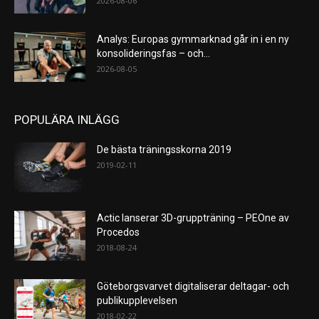
2026-08-06
Analys: Europas gymmarknad går in i en ny
konsolideringsfas – och...
2026-08-05
POPULÄRA INLÄGG
De bästa träningsskorna 2019
2019-02-11
Actic lanserar 3D-gruppträning – PEOne av
Procedos
2018-08-24
Göteborgsvarvet digitaliserar deltagar- och
publikupplevelsen
2018-02-22