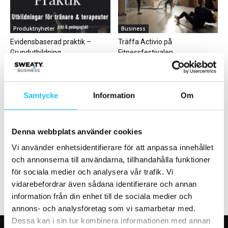
Produktnyheter
Business
Evidensbaserad praktik –
Träffa Activio på
Grundutbildning
Fitnessfestivalen
Samtycke
Information
Om
Denna webbplats använder cookies
Business
Business
Virgin Active –
Retention i praktiken? 3 tips
Vi använder enhetsidentifierare för att anpassa innehållet
höghöjdsträning i gruppformat
från NG Dialogue
och annonserna till användarna, tillhandahålla funktioner
för sociala medier och analysera vår trafik. Vi
vidarebefordrar även sådana identifierare och annan
information från din enhet till de sociala medier och
annons- och analysföretag som vi samarbetar med.
Dessa kan i sin tur kombinera informationen med annan