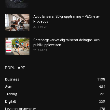
Actic lanserar 3D-gruppträning – PEOne av
Procedos
2018-08-24
Göteborgsvarvet digitaliserar deltagar- och
publikupplevelsen
2018-02-22
POPULÄRT
Business
1198
Gym
984
Träning
751
Digitalt
559
Leverantörsnyheter
478