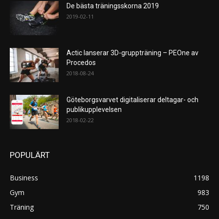
De bästa träningsskorna 2019
2019-02-11
Actic lanserar 3D-gruppträning – PEOne av
Procedos
2018-08-24
Göteborgsvarvet digitaliserar deltagar- och
publikupplevelsen
2018-02-22
POPULÄRT
Business
1198
Gym
983
Träning
750