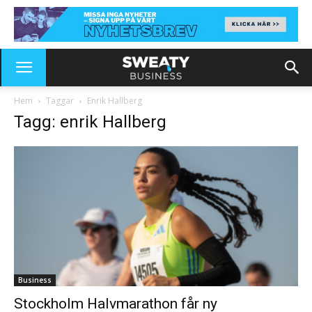
Hem
Taggar
Enrik Hallberg
Tagg: enrik Hallberg
Business
Stockholm Halvmarathon får ny