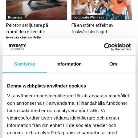
Business
Corporate Wellness
Peloton ser ljusare på
Få en större effekt av
framtiden efter stor
friskvårdsbidraget
intäktsökning från
prenumerationer
Samtycke
Information
Om
Denna webbplats använder cookies
Business
Business
Frank Angelini & Evelina
Actic Q3 2025: ökad
Vi använder enhetsidentifierare för att anpassa innehållet
Högberg, Sweaty Business
lönsamhet, fler medlemmar
och annonserna till användarna, tillhandahålla funktioner
Podcast #85
per anläggning och lägre...
för sociala medier och analysera vår trafik. Vi
vidarebefordrar även sådana identifierare och annan
information från din enhet till de sociala medier och
annons- och analysföretag som vi samarbetar med.