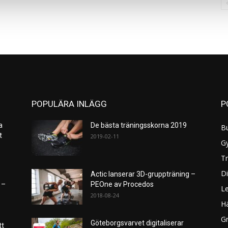
POPULÄRA INLÄGG
P
a
De bästa träningsskorna 2019
B
et
2019-02-11
G
Tr
Di
Actic lanserar 3D-gruppträning –
 –
PEOne av Procedos
L
2018-08-24
H
Gr
Göteborgsvarvet digitaliserar
tt