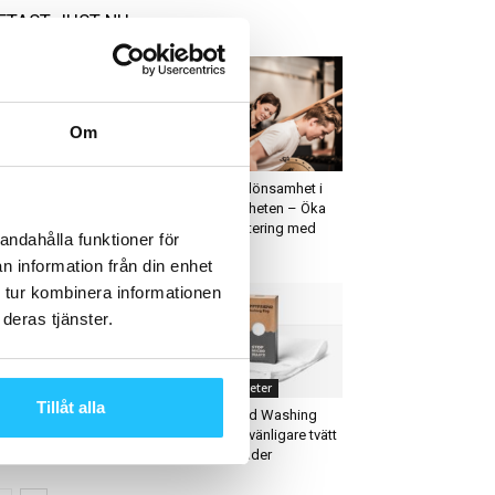
ETAST JUST NU
Om
usiness
Business
reGym ökade
Boosta din lönsamhet i
dlemsantalet med 190
PT-verksamheten – Öka
0 under första halvan av
din timdebitering med
andahålla funktioner för
23
100%
n information från din enhet
 tur kombinera informationen
deras tjänster.
igitalt
Produktnyheter
Tillåt alla
assPass säkrar
GuppyFriend Washing
gainvestering – blir
Bag – miljövänligare tvätt
20-talets första unicorn
av syntetkläder