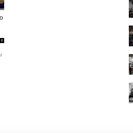
ko
0
ed