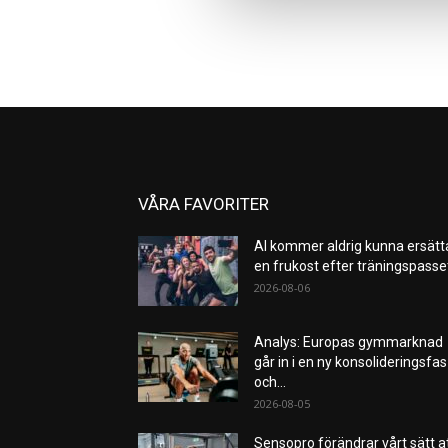
VÅRA FAVORITER
AI kommer aldrig kunna ersätt
en frukost efter träningspass
2026-08-06
Analys: Europas gymmarknad
går in i en ny konsolideringsfas
och...
2026-08-05
Sensopro förändrar vårt sätt a