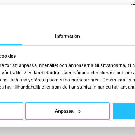
H
Information
B
Pu
cookies
me
00
e för att anpassa innehållet och annonserna till användarna, tillh
20
vår trafik. Vi vidarebefordrar även sådana identifierare och anna
nnons- och analysföretag som vi samarbetar med. Dessa kan i sin
har tillhandahållit eller som de har samlat in när du har använt 
D
Anpassa
Cl
me
20