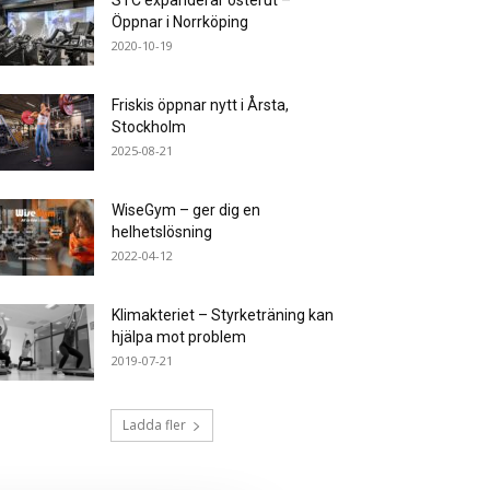
STC expanderar österut –
Öppnar i Norrköping
2020-10-19
Friskis öppnar nytt i Årsta,
Stockholm
2025-08-21
WiseGym – ger dig en
helhetslösning
2022-04-12
Klimakteriet – Styrketräning kan
hjälpa mot problem
2019-07-21
Ladda fler