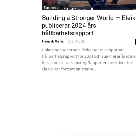
Business
Building a Stronger World — Elei
publicerar 2024 års
hållbarhetsrapport
Henrik Valis
-
2025-06-26
Halmstadsbaserade Eleiko har nu släppt sin
hållbarhetsrapport för 2024 och summerar året m
flera konkreta framsteg. Rapporten beskriver hur
Eleiko har fortsatt att stärka...