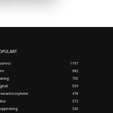
OPULÄRT
usiness
1197
ym
982
äning
750
gitalt
559
everantörsnyheter
478
älsa
372
uppträning
330