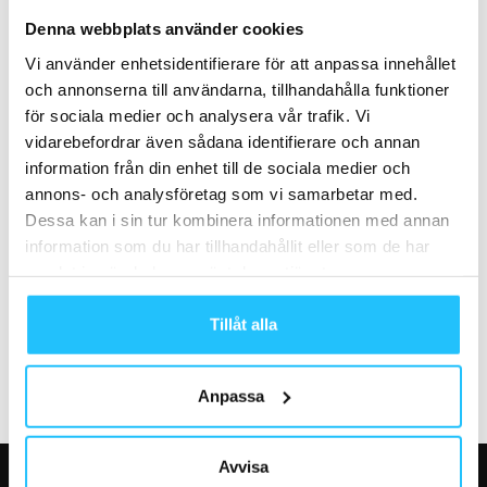
Business
Business
Denna webbplats använder cookies
Gymmet Sverige säljer
Netflix presenterar deltagarna i
Vi använder enhetsidentifierare för att anpassa innehållet
gymmen i Stockholm och
Physical 100: här är
och annonserna till användarna, tillhandahålla funktioner
Uppsala till Nordic Wellness
fitnessprofilerna som tävlar
för sociala medier och analysera vår trafik. Vi
vidarebefordrar även sådana identifierare och annan
information från din enhet till de sociala medier och
annons- och analysföretag som vi samarbetar med.
Dessa kan i sin tur kombinera informationen med annan
information som du har tillhandahållit eller som de har
Gruppträning
Corporate Wellness
samlat in när du har använt deras tjänster.
Les Mills släpper ny global
SATS etablerar sig på Volvo
fitnessrapport
Cars Torslanda
Tillåt alla
Anpassa
Avvisa