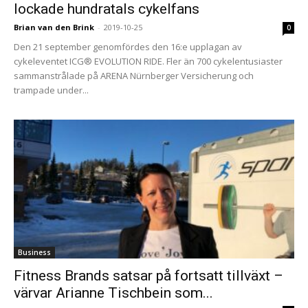
lockade hundratals cykelfans
Brian van den Brink
-
2019-10-25
0
Den 21 september genomfördes den 16:e upplagan av
cykeleventet ICG® EVOLUTION RIDE. Fler än 700 cykelentusiaster
sammanstrålade på ARENA Nürnberger Versicherung och
trampade under...
Business
Fitness Brands satsar på fortsatt tillväxt –
värvar Arianne Tischbein som...