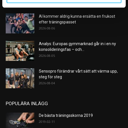
VÅRA FAVORITER
AI kommer aldrig kunna ersätta en frukost
efter träningspasset
2026-08-06
Analys: Europas gymmarknad går in i en ny
konsolideringsfas – och...
2026-08-05
Sensopro förändrar vårt sätt att värma upp,
steg för steg
2026-08-04
POPULÄRA INLÄGG
De bästa träningsskorna 2019
2019-02-11