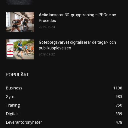
Actic lanserar 3D-gruppträning – PEOne av
Procedos
2018-08-24
Göteborgsvarvet digitaliserar deltagar- och
publikupplevelsen
2018-02-22
POPULÄRT
Business
1198
Gym
983
Träning
750
Digitalt
559
Leverantörsnyheter
478