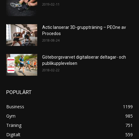
2019-02-11
Actic lanserar 3D-gruppträning – PEOne av
Procedos
2018-08-24
Göteborgsvarvet digitaliserar deltagar- och
publikupplevelsen
2018-02-22
POPULÄRT
Business
1199
Gym
985
Träning
751
Digitalt
559