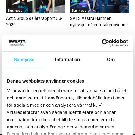
Business
Business
Actic Group delårsrapport Q3-
SATS Västra Hamnen
2020
nyinviger efter totalrenovering
Samtycke
Information
Om
Digitalt
Träning
ClassPass mobiliserar för att
Delta i Twiiks julkalender – fina
Denna webbplats använder cookies
stötta träningsbranschen med
priser i potten varje vecka!
Vi använder enhetsidentifierare för att anpassa innehållet
hjälp av livestreamade
och annonserna till användarna, tillhandahålla funktioner
klasser,...
för sociala medier och analysera vår trafik. Vi
vidarebefordrar även sådana identifierare och annan
information från din enhet till de sociala medier och
annons- och analysföretag som vi samarbetar med.
Dessa kan i sin tur kombinera informationen med annan