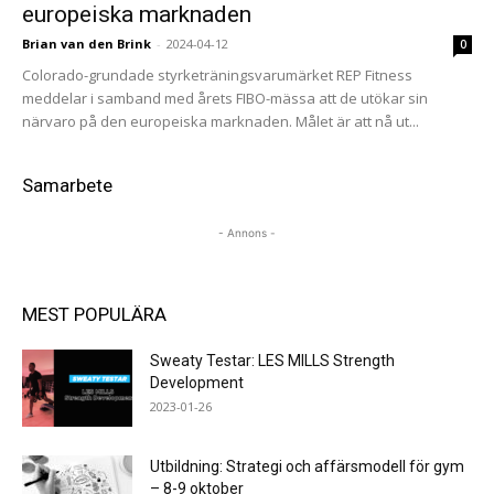
europeiska marknaden
Brian van den Brink
-
2024-04-12
0
Colorado-grundade styrketräningsvarumärket REP Fitness
meddelar i samband med årets FIBO-mässa att de utökar sin
närvaro på den europeiska marknaden. Målet är att nå ut...
Samarbete
- Annons -
MEST POPULÄRA
Sweaty Testar: LES MILLS Strength
Development
2023-01-26
Utbildning: Strategi och affärsmodell för gym
– 8-9 oktober