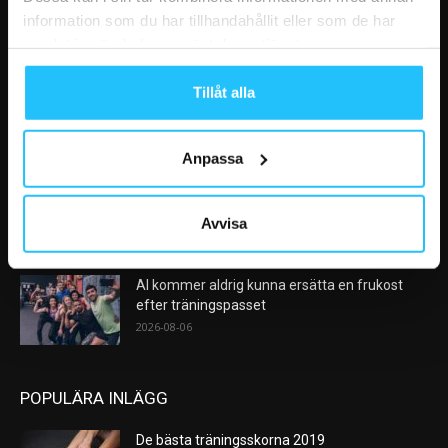
information som du har tillhandahållit eller som de har
samlat in när du har använt deras tjänster.
VÅRA FAVORITER
Tillåt alla
Efter rekordåren: Träningsmarknaden går in i
en ny fas – medlemslojalitet...
2026-08-10
Anpassa
Nike satsar på hybridträning när Hyrox formar
nästa stora kategori
Avvisa
2026-08-07
AI kommer aldrig kunna ersätta en frukost
efter träningspasset
2026-08-06
POPULÄRA INLÄGG
De bästa träningsskorna 2019