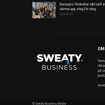
Sensopro förändrar vårt sätt a
värma upp, steg för steg
2026-08-04
OM
Swea
rikt
på s
podc
Kont
© Sweaty Business Media