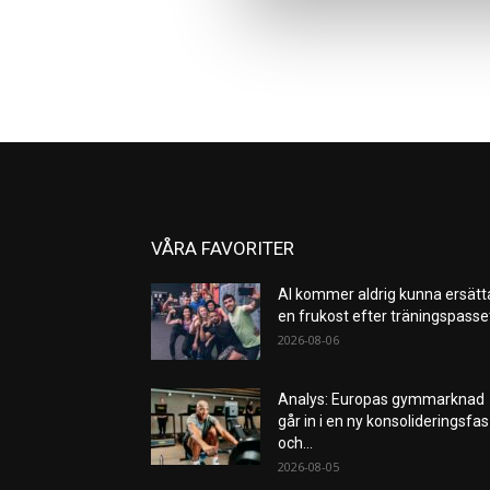
VÅRA FAVORITER
AI kommer aldrig kunna ersätt
en frukost efter träningspass
2026-08-06
Analys: Europas gymmarknad
går in i en ny konsolideringsfas
och...
2026-08-05