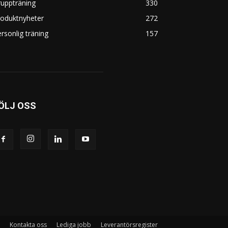
uppträning
330
roduktnyheter
272
rsonlig träning
157
ÖLJ OSS
Kontakta oss
Lediga jobb
Leverantörsregister