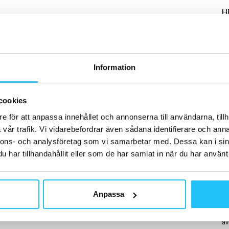
H
Information
G
Th
gr
cookies
me
e för att anpassa innehållet och annonserna till användarna, tillh
vår trafik. Vi vidarebefordrar även sådana identifierare och anna
nnons- och analysföretag som vi samarbetar med. Dessa kan i sin
har tillhandahållit eller som de har samlat in när du har använt 
B
Anpassa
Hu
No
ma
av