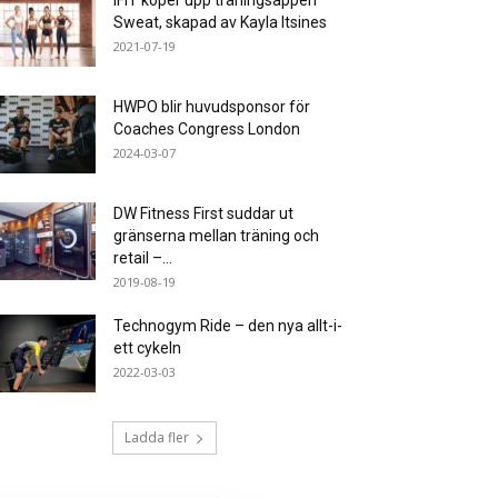
iFIT köper upp träningsappen
Sweat, skapad av Kayla Itsines
2021-07-19
HWPO blir huvudsponsor för
Coaches Congress London
2024-03-07
DW Fitness First suddar ut
gränserna mellan träning och
retail –...
2019-08-19
Technogym Ride – den nya allt-i-
ett cykeln
2022-03-03
Ladda fler