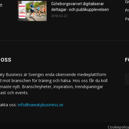
Gr
Göteborgsvarvet digitaliserar
tt
deltagar- och publikupplevelsen
P
2018-02-22
Pe
 OSS
F
ty Business är Sveriges enda oberoende medieplattform
ad mot branschen för träning och hälsa. Hos oss får du koll
enaste nytt. Branschnyheter, inspiration, trendspaningar
ast och events.
akta oss:
info@sweatybusiness.se
Cookiepolicy