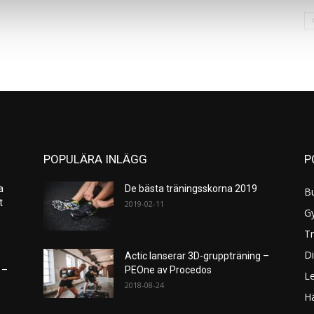
POPULÄRA INLÄGG
P
a
De bästa träningsskorna 2019
B
et
2019-02-11
G
Tr
Di
Actic lanserar 3D-gruppträning –
 –
PEOne av Procedos
L
2018-08-24
H