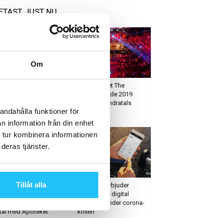
ETAST JUST NU
Om
ruppträning
Cykling
e House Fitness – nytt
Cykeleventet The
uppträningskoncept
Evolution Ride 2019
d glädje i fokus
lockade hundratals
andahålla funktioner för
cykelfans
n information från din enhet
 tur kombinera informationen
deras tjänster.
usiness
Digitalt
Tillåt alla
dvårdsmärket Moss &
Advagym erbjuder
or rekryterar
kostnadsfri digital
rknadschef och säkrar
plattform under corona-
tal med Apoteket
krisen