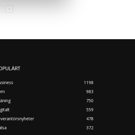
OPULÄRT
usiness
1198
ym
983
äning
750
gitalt
559
everantörsnyheter
478
älsa
372