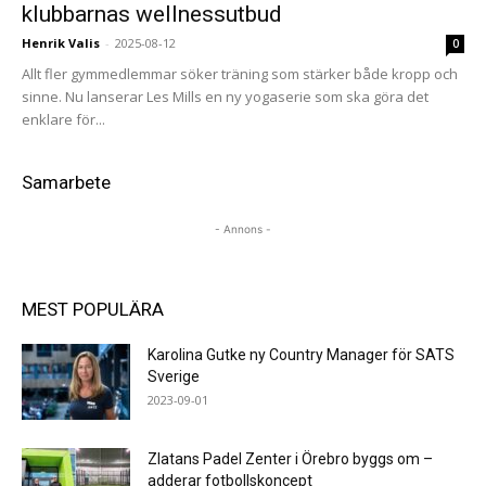
klubbarnas wellnessutbud
Henrik Valis
-
2025-08-12
0
Allt fler gymmedlemmar söker träning som stärker både kropp och
sinne. Nu lanserar Les Mills en ny yogaserie som ska göra det
enklare för...
Samarbete
- Annons -
MEST POPULÄRA
Karolina Gutke ny Country Manager för SATS
Sverige
2023-09-01
Zlatans Padel Zenter i Örebro byggs om –
adderar fotbollskoncept