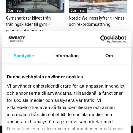
Business
Business
Gymshark tar klivet från
Nordic Wellness lyfter till vinst
träningskläder till gym –
och rekordomsättning
öppnar anläggning i...
Samtycke
Information
Om
Digitalt
Digitalt
Denna webbplats använder cookies
Spotify-grundaren Daniel Ek
Concept och Advagym startar
ger sig in i hälsobranschen
partnerskap och distribution i
Vi använder enhetsidentifierare för att anpassa innehållet
med bolaget Neko...
Sverige
och annonserna till användarna, tillhandahålla funktioner
för sociala medier och analysera vår trafik. Vi
vidarebefordrar även sådana identifierare och annan
information från din enhet till de sociala medier och
annons- och analysföretag som vi samarbetar med.
Dessa kan i sin tur kombinera informationen med annan