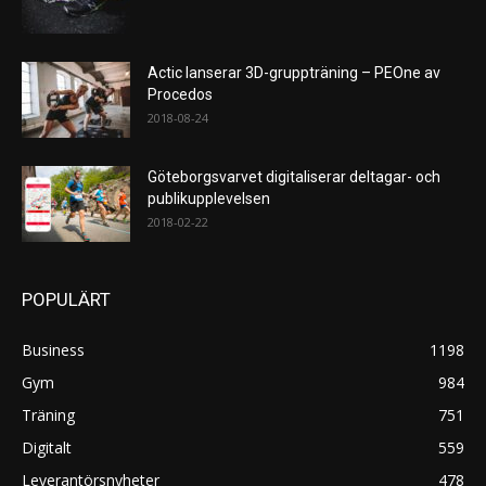
Actic lanserar 3D-gruppträning – PEOne av
Procedos
2018-08-24
Göteborgsvarvet digitaliserar deltagar- och
publikupplevelsen
2018-02-22
POPULÄRT
Business
1198
Gym
984
Träning
751
Digitalt
559
Leverantörsnyheter
478