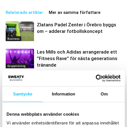
Relaterade artiklar
Mer av samma författare
Zlatans Padel Zenter i Örebro byggs
om – adderar fotbollskoncept
Business
Les Mills och Adidas arrangerade ett
”Fitness Rave” för nästa generations
tränande
Gruppträning
LES MILLS Superstar är tillbaka – vem
blir årets nya stjärna?
Gruppträning
Samtycke
Information
Om
Denna webbplats använder cookies
Vi använder enhetsidentifierare för att anpassa innehållet
Samarbete