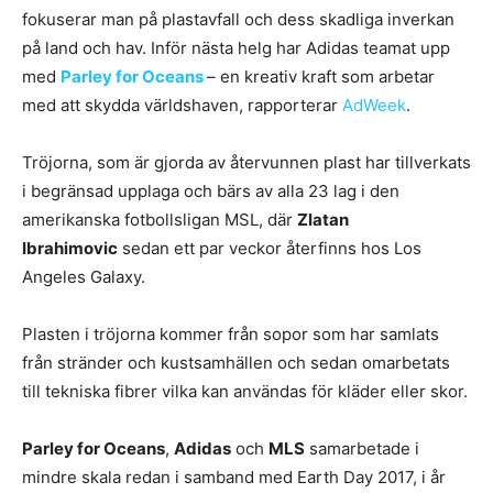
fokuserar man på plastavfall och dess skadliga inverkan
på land och hav. Inför nästa helg har Adidas teamat upp
med
Parley for Oceans
– en kreativ kraft som arbetar
med att skydda världshaven, rapporterar
AdWeek
.
Tröjorna, som är gjorda av återvunnen plast har tillverkats
i begränsad upplaga och bärs av alla 23 lag i den
amerikanska fotbollsligan MSL, där
Zlatan
Ibrahimovic
sedan ett par veckor återfinns hos Los
Angeles Galaxy.
Plasten i tröjorna kommer från sopor som har samlats
från stränder och kustsamhällen och sedan omarbetats
till tekniska fibrer vilka kan användas för kläder eller skor.
Parley for Oceans
,
Adidas
och
MLS
samarbetade i
mindre skala redan i samband med Earth Day 2017, i år