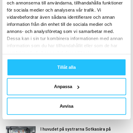
och annonserna till användarna, tillhandahålla funktioner
för sociala medier och analysera vår trafik. Vi
- Annons -
vidarebefordrar även sådana identifierare och annan
information från din enhet till de sociala medier och
MEST POPULÄRA
annons- och analysföretag som vi samarbetar med.
Dessa kan i sin tur kombinera informationen med annan
Exklusivt Gymleco showroom i Kina
information som du har tillhandahållit eller som de har
2021-05-07
samlat in när du har använt deras tjänster.
Tillåt alla
Göteborgsvarvet inför seedning via Strava
2019-10-19
Anpassa
Hur ska jag finansiera träningsutrustningen
Avvisa
till gymmet?
2019-11-15
I huvudet på systrarna Sotkasiira på