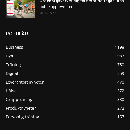
Göteborgsvarvet digitaliserar deltagar- och
publikupplevelsen
2018-02-22
POPULÄRT
Business
1198
Gym
983
Träning
750
Digitalt
559
Leverantörsnyheter
478
Hälsa
372
Gruppträning
330
Produktnyheter
272
Personlig träning
157